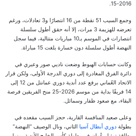
2016-15.
وجمع السيب 51 نقطة من 16 انتصارًا و3 تعادلات، ورغم
تعرضه للهزيمة 3 مرات، إلا أنه حقق أطول سلسلة
انتصارات في الموسم بـ10 مباريات متتالية، فيما سجل
النهضة أطول سلسلة دون خسارة بلغت 15 مباراة.
وكانت حسابات الهبوط وضعت ناديي صور وعبري في
دائرة الفرق المغادرة إلى دوري الدرجة الأولى، ولكن قرار
الاتحاد العُماني برفع عدد أندية دوري عمانتل من 12 إلى
14 فريقًا بداية من موسم 2026-25 منح الفريقين فرصة
البقاء، مع صعود ظفار وسمائل.
وعلى صعيد المنافسة القارية، حجز السيب مقعده في
بطولة
دوري أبطال آسيا
الثاني، ونال الوصيف “النهضة”
بطاقة تمثيل عُمان في بطولة كأس الخليج للأندية، بينما