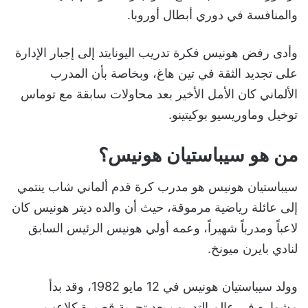
والمنافسة في دوري أبطال أوروبا.
وأدى رفض هونيس فكرة تدريب اليونايتد إلى إجبار الإدارة
على تجديد الثقة في تين هاغ، وبخاصة بأن المدرب
الألماني كان الأمل الأخير بعد محاولات سابقة مع توماس
توخيل وماوريسيو بوكيتينو.
من هو سيباستيان هونيس؟
سيباستيان هونيس هو مدرب كرة قدم ألماني شاب ينتمي
إلى عائلة رياضية مرموقة، حيث أن والده ديتر هونيس كان
لاعباً ومدرباً شهيراً، وعمه أولي هونيس الرئيس السابق
لنادي بايرن ميونخ.
وولد سيباستيان هونيس في 12 مايو 1982، وقد بدأ
مشواره في عالم التدريب بعد تجربة قصيرة كلاعب