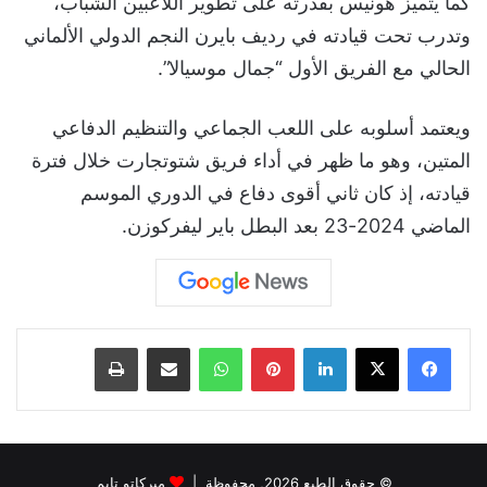
كما يتميز هونيس بقدرته على تطوير اللاعبين الشباب،
وتدرب تحت قيادته في رديف بايرن النجم الدولي الألماني
الحالي مع الفريق الأول “جمال موسيالا”.
ويعتمد أسلوبه على اللعب الجماعي والتنظيم الدفاعي
المتين، وهو ما ظهر في أداء فريق شتوتجارت خلال فترة
قيادته، إذ كان ثاني أقوى دفاع في الدوري الموسم
الماضي 2024-23 بعد البطل باير ليفركوزن.
لينكدإن
بينتيريست
واتساب
مشاركة عبر البريد
طباعة
© حقوق الطبع 2026, محفوظة |
ميركاتو تايم