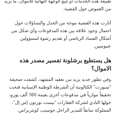
طبيعة هذه الخدمات أو تتبع الوجهة النهائية للأموال، ما يزيد
من الغموض حول القضية.
أثارت هذه القضية موجة من الجدل والتساؤلات حول
احتمال وجود علاقة بين هذه المدفوعات وأي شكل من
أشكال الفساد الرياضي أو تقديم رشوة لمسؤولين
عموميين.
هل يستطيع برشلونة تفسير مصدر هذه
الاموال؟
وفي تطور جديد يزيد من تعقيد المشهد، كشفت صحيفة
“سبورت” الكتالونية أن الشرطة الوطنية الإسبانية فتحت
تحقيقاً موازياً في مدفوعات أخرى بقيمة 180 ألف يورو،
حولها النادي لشركة العقارات “بيست نورتون إس إل”،
المملوكة سابقاً للمدير الراحل جوسيب كونتريراس.