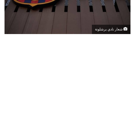
شعار نادي برشلونة