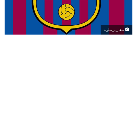
شعار برشلونة