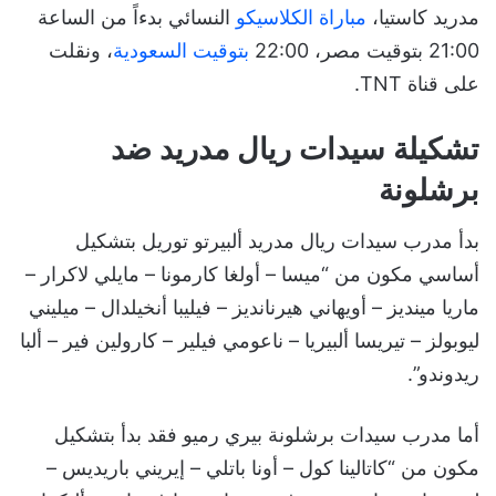
مدريد كاستيا،
مباراة الكلاسيكو
النسائي بدءاً من الساعة
21:00 بتوقيت مصر، 22:00
بتوقيت السعودية
، ونقلت
على قناة TNT.
تشكيلة سيدات ريال مدريد ضد
برشلونة
بدأ مدرب سيدات ريال مدريد ألبيرتو توريل بتشكيل
أساسي مكون من “ميسا – أولغا كارمونا – مايلي لاكرار –
ماريا مينديز – أويهاني هيرنانديز – فيليبا أنخيلدال – ميليني
ليوبولز – تيريسا ألبيريا – ناعومي فيلير – كارولين فير – ألبا
ريدوندو”.
أما مدرب سيدات برشلونة بيري رميو فقد بدأ بتشكيل
مكون من “كاتالينا كول – أونا باتلي – إيريني باريديس –