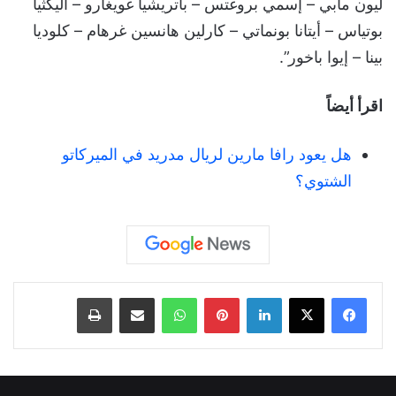
ليون مابي – إسمي بروغتس – باتريشيا غويغارو – أليكثيا
بوتياس – أيتانا بونماتي – كارلين هانسين غرهام – كلوديا
بينا – إيوا باخور”.
اقرأ أيضاً
هل يعود رافا مارين لريال مدريد في الميركاتو
الشتوي؟
لينكدإن
بينتيريست
واتساب
مشاركة عبر البريد
طباعة