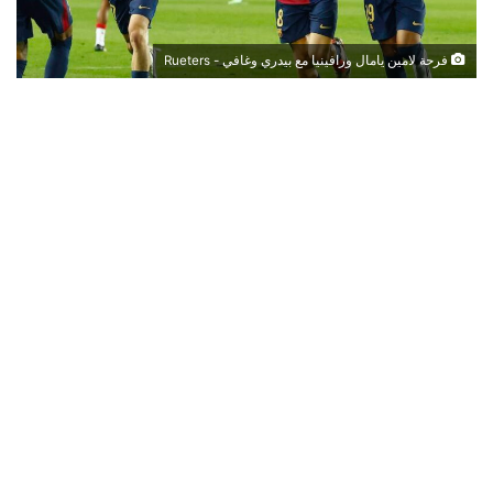
فرحة لامين يامال ورافينيا مع بيدري وغافي - Rueters