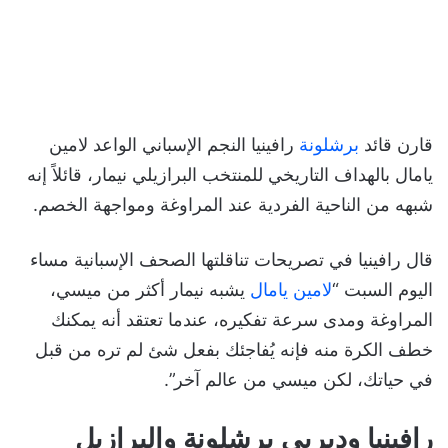
قارن قائد
برشلونة
رافينيا النجم الإسباني الواعد لامين
يامال بالهداف التاريخي للمنتخب البرازيلي نيمار، قائلاً إنه
شبهه من الناحية الفردية عند المراوغة ومواجهة الخصم.
قال رافينيا في تصريحات تناقلتها الصحف الإسبانية مساء
اليوم السبت “
لامين يامال
يشبه نيمار أكثر من ميسي،
المراوغة ومدى سرعة تفكيره، عندما تعتقد أنه يمكنك
خطف الكرة منه فإنه يُفاجئك بفعل شئ لم تره من قبل
في حياتك، لكن ميسي من عالم آخر”.
رافينيا وديربي برشلونة والبرازيل