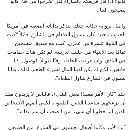
قالوا: إذا فاز فريقكم بالمباراة فلن تخرجوا من هنا، كانوا
يصيحون فينا”.
واصل برواية حكاية جعلته يتذكر بداياته الصعبة في أمريكا
الجنوبية، حيث كان يتسول الطعام في الشارع. قائلاً “كنت
في الثانية عشرة من عمري. كنت مع صديق متسخين
تمامًا بعد الانتهاء من جلسة تدريبية. لم تكن هناك حمامات
في النادي. واستغرقت الحافلة وقتًا طويلاً للوصول. كنا
جائعين، لكن لم يكن لدينا المال لشراء الطعم. لذلك، بدأنا
نتسول في الشارع لتناول الطعام”.
ختم “كان الأمر معقدًا بعض الشيء، فالناس لا يريدون منك
أن تزعجهم. ساعدنا الناس الطيبون. لكنني أتفهم الأشخاص
الذين لم يعطونا أي شيء. من الصعب أن يتم إيقافنا”.
“بدا الأمر وكأننا أطفال يعيشون في الشارع. من الطبيعي