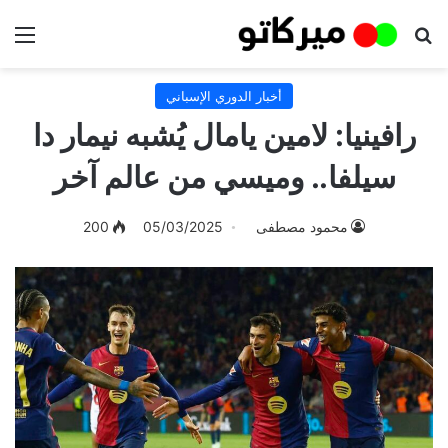
بحث عن
الق
أخبار الدوري الإسباني
رافينيا: لامين يامال يُشبه نيمار دا
سيلفا.. وميسي من عالم آخر
محمود مصطفى
05/03/2025
200