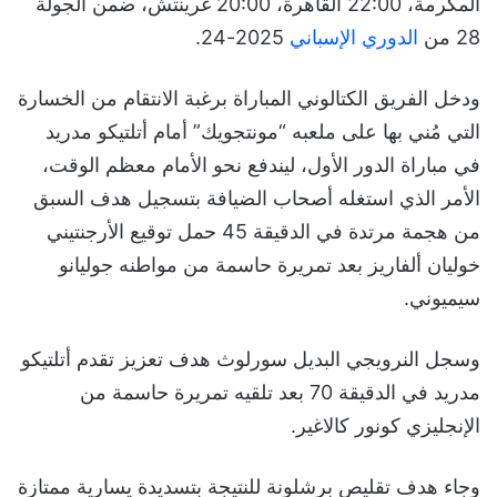
المكرمة، 22:00 القاهرة، 20:00 غرينتش، ضمن الجولة
28 من
الدوري الإسباني
2025-24.
ودخل الفريق الكتالوني المباراة برغبة الانتقام من الخسارة
التي مُني بها على ملعبه “مونتجويك” أمام أتلتيكو مدريد
في مباراة الدور الأول، ليندفع نحو الأمام معظم الوقت،
الأمر الذي استغله أصحاب الضيافة بتسجيل هدف السبق
من هجمة مرتدة في الدقيقة 45 حمل توقيع الأرجنتيني
خوليان ألفاريز بعد تمريرة حاسمة من مواطنه جوليانو
سيميوني.
وسجل النرويجي البديل سورلوث هدف تعزيز تقدم أتلتيكو
مدريد في الدقيقة 70 بعد تلقيه تمريرة حاسمة من
الإنجليزي كونور كالاغير.
وجاء هدف تقليص برشلونة للنتيجة بتسديدة يسارية ممتازة