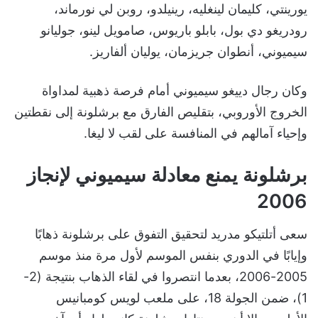
يورينتي، كليمان لينغليه، رينيلدو، روبن لي نورماند،
رودريغو دي بول، بابلو باريوس، صامويل لينو، جوليانو
سيميوني، أنطوان جريزمان، يوليان ألفاريز.
وكان رجال دييغو سيميوني أمام فرصة ذهبية لمداواة
الخروج الأوروبي، بتقليص الفارق مع برشلونة إلى نقطتين
وإحياء آمالهم في المنافسة على لقب لا ليغا.
برشلونة يمنع معادلة سيميوني لإنجاز
2006
سعى أتلتيكو مدريد لتحقيق التفوق على برشلونة ذهابًا
وإيابًا في الدوري بنفس الموسم لأول مرة منذ موسم
2005-2006، بعدما انتصروا في لقاء الذهاب بنتيجة (2-
1)، ضمن الجولة 18، على ملعب لويس كومبانيس