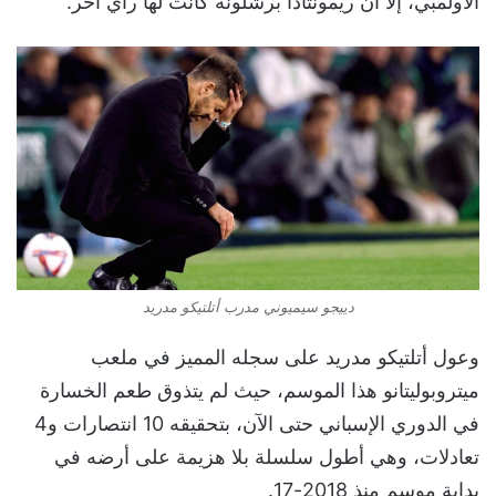
الأولمبي، إلا أن ريمونتادا برشلونة كانت لها رأي آخر.
دييجو سيميوني مدرب أتلتيكو مدريد
وعول أتلتيكو مدريد على سجله المميز في ملعب
ميتروبوليتانو هذا الموسم، حيث لم يتذوق طعم الخسارة
في الدوري الإسباني حتى الآن، بتحقيقه 10 انتصارات و4
تعادلات، وهي أطول سلسلة بلا هزيمة على أرضه في
بداية موسم منذ 2018-17.