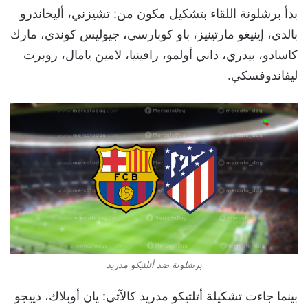
بدأ برشلونة اللقاء بتشكيل مكون من: تشيزني، أليخاندرو
بالدي، إينيغو مارتينيز، باو كوبارسي، جيوليس كوندي، مارك
كاسادو، بيدري، داني أولمو، رافينيا، لامين يامال، روبرت
ليفاندوفسكي.
برشلونة ضد أتلتيكو مدريد
بينما جاءت تشكيلة أتلتيكو مدريد كالآتي: يان أوبلاك، دييجو