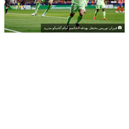
فيران توريس يحتفل بهدفه الحاسم أمام أتلتيكو مدريد