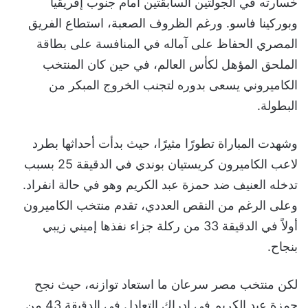
خسارته في الجولتين السابقتين أمام جنوب إفريقيا
وبوركينا فاسو. ورغم الظروف الصعبة، استطاع الفريق
المصري الحفاظ على آماله في المنافسة على بطاقة
الملحق المؤهل لكأس العالم، في حين كان المنتخب
الكاميروني يسعى بدوره لتجنب الخروج المبكر من
البطولة.
وشهدت المباراة تطورًا مثيرًا، حيث بدأت أحداثها بطرد
لاعب الكاميرون كريستيان بوندي في الدقيقة 25 بسبب
تدخله العنيف ضد حمزة عبد الكريم وهو في حالة انفراد.
وعلى الرغم من النقص العددي، تقدم منتخب الكاميرون
أولاً في الدقيقة 33 من ركلة جزاء نفذها إميني زيبي
بنجاح.
لكن منتخب مصر سرعان ما استعاد توازنه، حيث نجح
حمزة عبد الكريم في إدراك التعادل في الدقيقة 43 من