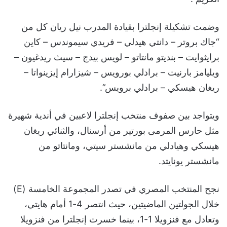
وضمت تشكيلة إنجلترا بقيادة المدرب نيل ريان كل من
“جاك بروتر – دانتي هيدلي – فريدي سيموندس – كاين
برايثوايت – بنديتو مانتاتو – لويس بيدج – سيث ريدغيون –
ويليامز بارنيت – برادلي بورويس – شيزارام إيزينواتا –
ريغان هيسكي – برادلي برويس”.
ويتواجد بين صفوف منتخب إنجلترا لاعبين في أندية شهيرة
مثل حارس المرمى بورتير من أرسنال، والثنائي ريغان
هيسكي وهيادلي من مانشستر سيتي، ومانتاتو من
مانشستر يونايتد.
نجح المنتخب المصري في تصدر المجموعة الخامسة (E)
خلال الجولتين الماضيتين، حيث انتصر 4-1 أمام هايتي،
وتعادل مع فنزويلا 1-1، بينما خسرت إنجلترا من فنزويلا