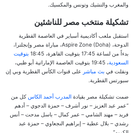
والمغرب والتشيك وتونس والمكسيك.
تشكيلة منتخب مصر للناشئين
استقبل ملعب أكاديمية أسباير في العاصمة القطرية
الدوحة، Aspire Zone (Doha)، مباراة مصر وإنجلترا،
بدءاً من لساعة 17:45 بتوقيت القاهرة، 18:45
بتوقيت
السعودية
، 19:45 بتوقيت العاصمة الإماراتية أبو ظبي،
ونقلت في
بث مباشر
على قنوات الكأس القطرية وبي إن
سبورتس القطرية.
ضمت تشكيلة مصر بقيادة
المدرب أحمد الكاس
كل من
“عمر عبد العزيز – نور أشرف – حمزة الدجوي – أدهم
فريد – مهند الشامي – عمر كمال – باسل مدحت – أنس
رشدي – بلال عطية – إبراهيم النجعاوي – حمزة عبد
الكريم”.