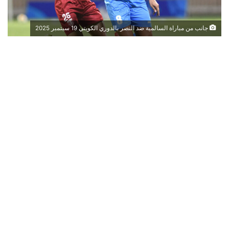
جانب من مباراة السالمية ضد النصر بالدوري الكويتي 19 سبتمبر 2025