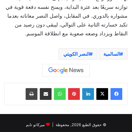
توازنه سريعًا بعد عثرة البداية، ويمنح نفسه دفعة قوية في
مشواره بالدوري. في المقابل، واصل النصر معاناته بعدما
تكبد خسارته الثانية على التوالي، ليبقى دون رصيد من
النقاط ويزداد وضعه صعوبة مع انطلاقة الموسم.
السالمية
النصر الكويتي
لينكدإن
بينتيريست
واتساب
مشاركة عبر البريد
طباعة
© حقوق الطبع 2026, محفوظة |
ميركاتو تايم