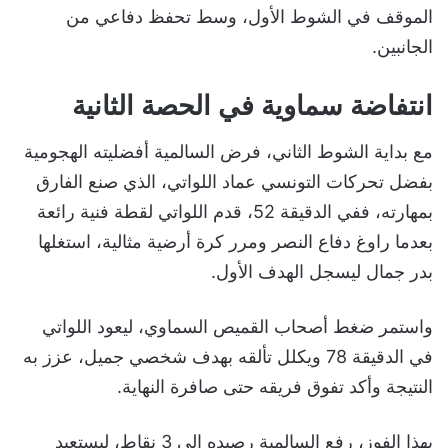
الموقف في الشوط الأول، وسط تحفظ دفاعي من
الجانبين.
انتفاضة سماوية في الحصة الثانية
مع بداية الشوط الثاني، فرض السالمية أفضليته الهجومية
بفضل تحركات التونسي عماد اللواتي، الذي صنع الفارق
بمهارته، ففي الدقيقة 52، قدم اللواتي لقطة فنية رائعة
بعدما راوغ دفاع النصر ومرر كرة أرضية مثالية، استغلها
بدر جمال ليسجل الهدف الأول.
واستمر ضغط أصحاب القميص السماوي، ليعود اللواتي
في الدقيقة 78 ويكلل تألقه بهدف شخصي جميل، عزز به
النتيجة وأكد تفوق فريقه حتى صافرة النهاية.
بهذا الفوز، رفع السالمية رصيده إلى 3 نقاط، ليستعيد