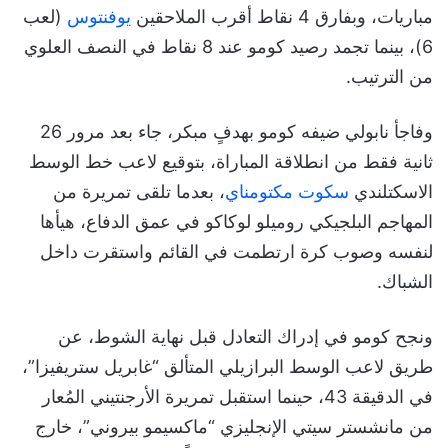
مباريات، وبفارق 4 نقاط أقرب الملاحقين
يوفنتوس
(لعب
6)، بينما تجمد رصيد كومو عند 8 نقاط في النصف العلوي
من الترتيب.
وفاجأ نابولي ضيفه كومو بهدفٍ مبكر، جاء بعد مرور 26
ثانية فقط من انطلاقة المباراة، بتوقيع لاعب خط الوسط
الاسكتلندي
سكوت مكتومناي
، بعدما تلقى تمريرة من
المهاجم البلجيكي روميلو لوكاكو في عمق الدفاع، هيأها
لنفسه وصوب كرة ارتطمت في القائم واستقرت داخل
الشباك.
ونجح كومو في إدراك التعادل قبل نهاية الشوط، عن
طريق لاعب الوسط البرازيلي المتألق “غابريل ستريفيزا”،
في الدقيقة 43، حينما استقبل تمريرة الأرجنتيني المُعار
من مانشستر سيتي الإنجليزي “ماكسيمو بيروني”، خارج