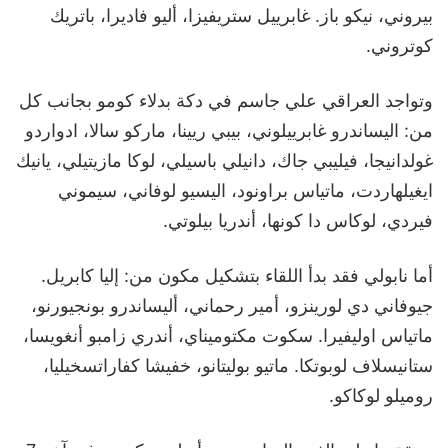
بيروني، نيكو باز. غابرييل ستريفيزا، أليو فاديرا، باتريك
كوتروني.
وتواجد العراقي علي جاسم في دكة بدلاء كومو بجانب كل
من: اليساندرو غابرييلوني، بيبي ريينا، ماركو سالا، ادواردو
غولدانيجا، فيليبي جاك، دانيلي باسيلي، لوكا مازيتيلي، يانيك
ايغيلهاردت، ماتياس براونود، اليسيو لوفاني، سيموني
فيردي، لوكاس دا كونها، أندريا بيلوتي.
أما نابولي فقد بدأ اللقاء بتشكيل مكون من: إليا كابريل.
جيوفاني دي لورينزو، أمير رحماني، أليساندرو بونجيورنو،
ماتياس اوليفيرا. سكوت مكتوميناي، أندري زامبو أنغويسا،
ستانيسلاف لوبوتكا. ماتيو بوليتانو، خفيشا كفاراتسخيليا،
روميلو لوكاكو.