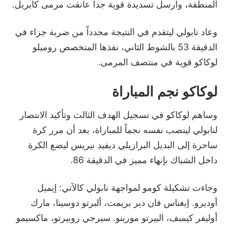
المنطقة، وارسل تسديدة قوية جداً عانقت مرمى كابريل.
وعاد نابولي ليتقدم في النتيجة مجدداً من ضربة جزاء في
الدقيقة 53 بالشوط الثاني، نفذها المتخصص روميلو
لوكاكو قوية في منتصف المرمى.
لوكاكو نجم المباراة
وساهم لوكاكو في تسجيل الهدف الثالث وتأكيد الانتصار
لنابولي لينصب نفسه نجماً للمباراة، بعد أن مرر كرة
ساحرة إلى البديل البرازيلي ديفيد نيريس ليضع الكرة
داخل الشباك بإنهاء مميز في الدقيقة 86.
وجاءت تشكيلة كومو لمواجهة نابولي كالآتي: إيميل
أوديرو. إيغناس فان دير بريمت، ألبرتو دوسينا، مارك
أوليفر كيمبف، البيرتو مورينو. سيرجي روبيرتو، ماكسيمو