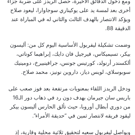
ومع دخول الدقائق الأخيرة، حصل الريدز على ضربة جزاء
أخرى بعد لمسة يد على يوكيناري سوجاوارا، ليعود صلاح
ويؤكد الانتصار بالهدف الثالث والثاني له في المباراة عند
الدقيقة 88.
وضمت تشكيلة ليفربول الأساسية اليوم كل من: أليسون
بيكر، تسيميكاس، فيرجيل فان دايك، إبراهيما كوناتي،
ألكسندر أرنولد، كورتيس جونس، جرافينبيرخ، دومينيك
سوبوسلاي، لويس دياز، داروين نونيز، محمد صلاح.
ودخل الريدز اللقاء بمعنويات مرتفعة بعد فوز صعب على
باريس سان جيرمان بهدف دون رد في ذهاب دور الـ16
من دوري أبطال أوروبا، حيث تألق الحارس أليسون بيكر
ليقود فريقه لانتصار ثمين في “حديقة الأمراء”.
ويواصل ليفربول سعيه لتحقيق ثلاثية محلية وقارية، إذ