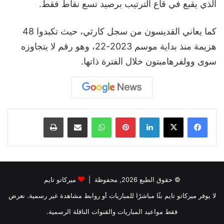
الذي يقبع في قاع الترتيب برصيد تسع نقاط فقط.
كما يعاني القديسون من سجل كارثي، حيث تكبدوا 48
هزيمة منذ بداية موسم 2023-22، وهو رقم لا يتجاوزه
سوى وولفرهامبتون خلال الفترة ذاتها.
لينكدإن
بينتيريست
واتساب
مشاركة عبر البريد
طباعة
© حقوق الطبع 2026, محفوظة |
ميركاتو تايم
لا يوفر ميركاتو تايم بثًا مباشرًا للمباريات أو روابط مشاهدة غير رسمية. نعرض
فقط مواعيد المباريات والقنوات الناقلة الرسمية.