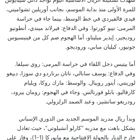
للمرة الأولى منذ بداية الموسم، بجانب أوريلين تشواميني،
فيدي فالفيردي في خط الوسط، بينما جاء في حراسة
المرمى: تيبو كورتوا. وفي الدفاع: فيرلاند ميندي، أنطونيو
روديجير، إيدير ميليتاو، أما الهجوم ضم كل من فينيسيوس
جونيور، كيليان مبابي، وروديجو.
أما بيتيس دخل اللقاء في حراسة المرمى: روي سيلفا.
وفي الدفاع: يوسف سابالي، ناتان برناردو دي سوزا، دييغو
لورينتي، أيتور رويبال. والوسط: مارك روكا، ويليام
كارفاليو، بابلو فورنالس. وجاء في الهجوم: رومان بيرود،
رودريغو سانشيز، وعبد الصمد الزلزولي.
وبدأ ريال مدريد الموسم الجديد من الدوري الإسباني
بشكل باهت مع مدربه “كارلو أنشيلوتي”، حيث تعادل
خارج الديار بالجولة الافتتاحية مع مايوركا (1-1)، وفاز على