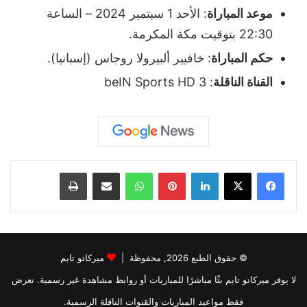
موعد المباراة
: الأحد 1 سبتمبر 2024 – الساعة
22:30 بتوقيت مكة المكرمة.
حكم المباراة
: خافيير ألبيرولا روجاس (إسبانيا).
القناة الناقلة
: beIN Sports HD 3
لينكدإن
بينتيريست
واتساب
مشاركة عبر البريد
طباعة
© حقوق الطبع 2026, محفوظة |
ميركاتو تايم
لا يوفر ميركاتو تايم بثًا مباشرًا للمباريات أو روابط مشاهدة غير رسمية. نعرض
فقط مواعيد المباريات والقنوات الناقلة الرسمية.