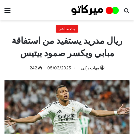
بحث عن
الق
بث مباشر
ريال مدريد يستفيد من استفاقة
مبابي ويكسر صمود بيتيس
مهاب زكي
05/03/2025
242