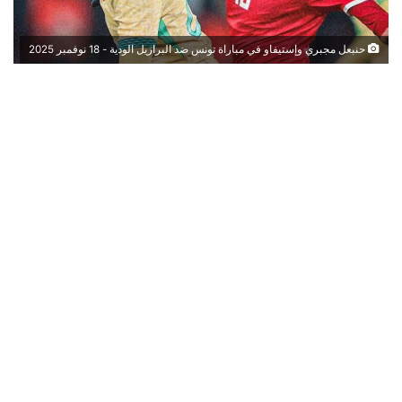
حنبعل مجبري وإستيفاو في مباراة تونس ضد البرازيل الودية - 18 نوفمبر 2025