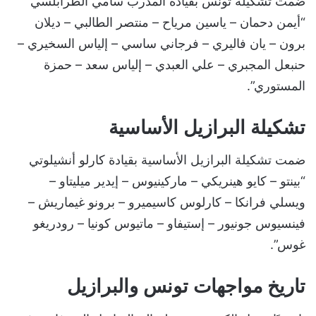
ضمت تشكيلة تونس بقيادة المدرب سامي الطرابلسي
“أيمن دحمان – ياسين مرياح – منتصر الطالبي – ديلان
برون – يان فاليري – فرجاني ساسي – إلياس السخيري –
حنبعل المجبري – علي العبدي – إلياس سعد – حمزة
المستوري”.
تشكيلة البرازيل الأساسية
ضمت تشكيلة البرازيل الأساسية بقيادة كارلو أنشيلوتي
“بينتو – كايو هينريكي – ماركينيوس – إيدير ميليتاو –
ويسلي فرانكا – كارلوس كاسيميرو – برونو غيماريش –
فينسيوس جونيور – إستيفاو – ماتيوس كونيا – رودريغو
غوس”.
تاريخ مواجهات تونس والبرازيل