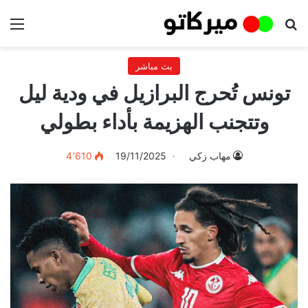
بحث عن
الق
بث مباشر
تونس تُحرج البرازيل في ودية ليل
وتتجنب الهزيمة بأداء بطولي
مهاب زكي
19/11/2025
4٬610