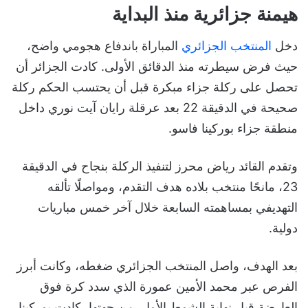
هيمنة جزائرية منذ البداية
دخل
المنتخب الجزائري
المباراة باندفاع هجومي واضح،
حيث فرض سيطرته منذ الدقائق الأولى. كادت الجزائر أن
تحصل على ركلة جزاء مبكرة قبل أن يحتسب الحكم ركلة
صحيحة في الدقيقة 22 بعد عرقلة رايان آيت نوري داخل
منطقة جزاء بوركينا فاسو.
وتقدم القائد رياض محرز لتنفيذ الركلة بنجاح في الدقيقة
23، مانحًا منتخب بلاده هدف التقدم، ومواصلًا تألقه
التهديفي بمساهمته السابعة خلال آخر خمس مباريات
دولية.
بعد الهدف، واصل المنتخب الجزائري ضغطه، وكانت أبرز
الفرص عبر محمد الأمين عمورة الذي سدد كرة فوق
العارضة قبل نهاية الشوط الأول. من جهتها، كادت بوركينا