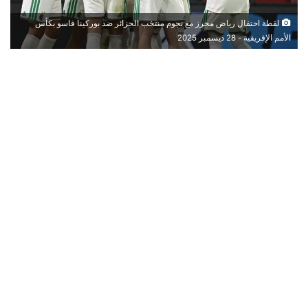
لقطة احتفال رياض محرز مع نجوم منتخب الجزائر ضد بوركينا فاسو بكأس
الأمم الإفريقية - 28 ديسمبر 2025