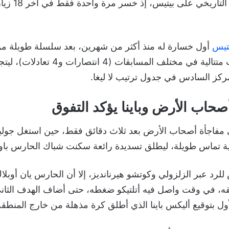
كما أكد الأتلتي 
يتيس
أول خسارة له منذ أكثر من شهرين، بعد سلسلة طويلة من ال
مركز السادس في جدول ترتيب لا ليغا.
صحاب الأرض وباينا يؤكد التفوق
ي مفاجأة أصحاب الأرض بعد ثلاث دقائق فقط، حين استغل جولي
مية تماس طويلة، ليطلق تسديدة رائعة سكنت شباك الحارس باو ل
لرد عبر الزلزولي وكوتشو هيرنانديز، إلا أن الحارس يان أوبل
قه، في وقت واصل فيه أتلتيكو ضغطه، حتى أضاف الهدف الثان
ل بتوقيع أليكس باينا الذي أطلق كرة مذهلة من خارج المنطقة