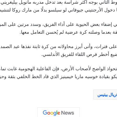
ط الثاني بوجه أكثر شراسة بعد تدخل مدربه مانويل بيليغريني 
 دخول الأرجنتيني جيوفاني لو سيلسو بدلًا من مارك روكا لتن
 إضفاء بعض الحيوية على أداء الفريق، وسدد مرتين على المر
 بعدما وصلته كرة عرضية لم يُحسن التعامل معها.
فترات، وأتى أبرز محاولاته من كرة ثابتة نفذها عبد الصمد ال
يع أخطر فرص اللقاء للفريق الأندلسي.
واذ الواضح لأصحاب الأرض، فإن الفاعلية الهجومية غابت تمام
يكو بقيادة خوسيه ماريا خيمينيز الذي قاد الخط الخلفي بثقة وحز
ريال بيتيس