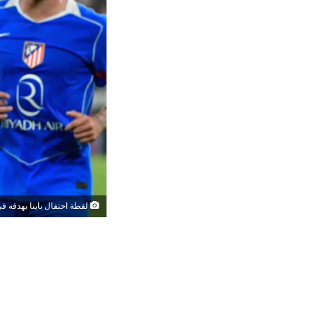
لقطة احتفال باينا بهدفه في مبار