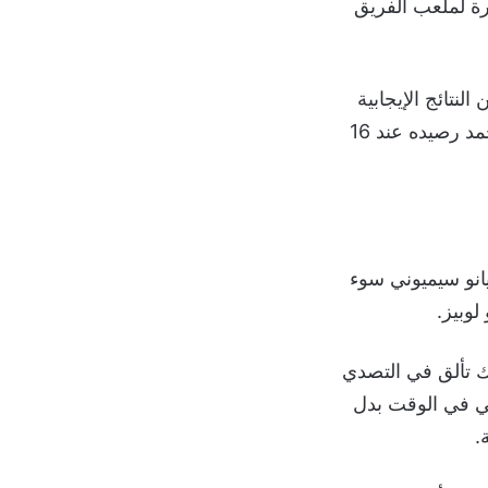
تفوقه التاريخي على بيتيس، إذ خسر مرة واحدة فقط في آخر 18 زيارة لملعب الفريق
نتائج الإيجابية
امتدت لثماني مباريات متتالية في مختلف المسابقات (4 انتصارات و4 تعادلات)، ليتجمد رصيده عند 16
انو سيميوني سوء
وبيز.
اك تألق في التصدي
ي في الوقت بدل
.