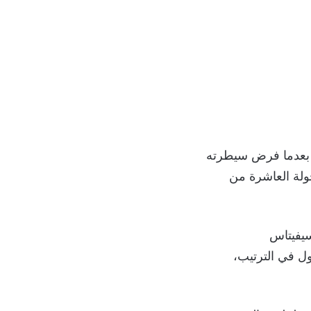
، بعدما فرض سيطرته
“سيفيتاس
 19 نقطة، متجاوزًا إسبانيول في الترتيب،