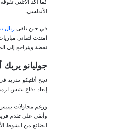
الأندلسي.
في حين تلقى
ريال ب
نقطة ويتراجع إلى ال
جوليانو يربك أ
نجح أتلتيكو مدريد ف
إبعاد دفاع بيتيس لر
ورغم محاولات بيتيس ل
وأبقى على تقدم فري
الضائع من الشوط الأو