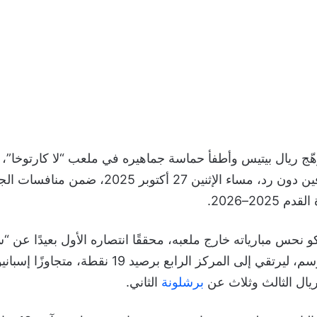
توهّج ريال بيتيس وأطفأ حماسة جماهيره في ملعب “لا كارتوخا”
ين 27 أكتوبر 2025، ضمن منافسات الجولة العاشرة من
م 2025–2026.
كو نحس مبارياته خارج ملعبه، محققًا انتصاره الأول بعيدًا عن 
متروبوليتانو” هذا الموسم، ليرتقي إلى المركز الرابع برصيد
يال الثالث وثلاث عن
برشلونة
الثاني.