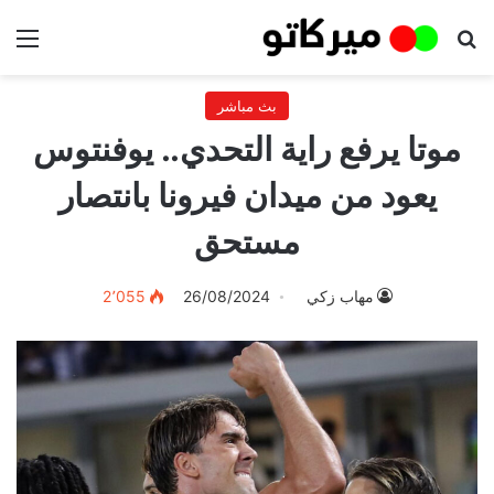
بحث عن
الق
بث مباشر
موتا يرفع راية التحدي.. يوفنتوس
يعود من ميدان فيرونا بانتصار
مستحق
مهاب زكي
26/08/2024
2٬055