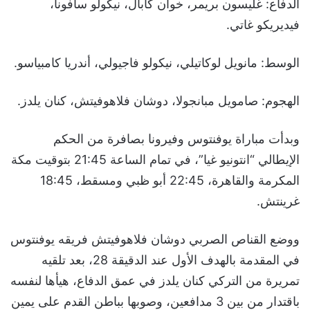
الدفاع: غليسون بريمر، خوان كابال، نيكولو سافونا،
فيديريكو غاتي.
الوسط: مانويل لوكاتيلي، نيكولو فاجيولي، أندريا كامبياسو.
الهجوم: صامويل مبانجولا، دوشان فلاهوفيتش، كنان يلدز.
وبدأت مباراة يوفنتوس وفيرونا بصافرة من الحكم
الإيطالي “انتونيو غيا”، في تمام الساعة 21:45 بتوقيت مكة
المكرمة والقاهرة، 22:45 أبو ظبي ومسقط، 18:45
غرينتش.
ووضع القناص الصربي دوشان فلاهوفيتش فريقه يوفنتوس
في المقدمة بالهدف الأول عند الدقيقة 28، بعد تلقيه
تمريرة من التركي كنان يلدز في عمق الدفاع، هيأها لنفسه
باقتدار من بين 3 مدافعين، وصوبها بباطن القدم على يمين