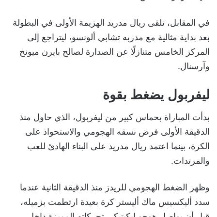
في المقابل، تلقى ريال مدريد الهزيمة الأولى في البطولة
بعد بداية مثالية مع مدربه تشابي ألونسو، ليتراجع إلى
المركز الخامس متنازلًا عن الصدارة لصالح بايرن ميونخ
وآرسنال.
ليفربول يضغط بقوة
بدأت المباراة بحماس كبير من ليفربول، الذي حاول منذ
الدقيقة الأولى فرض نسقه الهجومي والاستحواذ على
الكرة، بينما اعتمد ريال مدريد على البناء الهادئ للعب
والمرتدات.
وظهر الضغط الهجومي للريدز منذ الدقيقة الثانية عندما
سدد أليكسيس ماك أليستر كرة بعيدة ارتطمت بزميله،
قبل أن يواصل هوجو إيكيتيكي تحركاته المميزة داخل