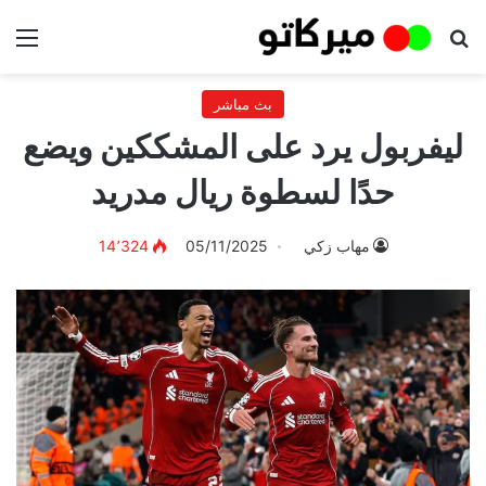
بحث عن
الق
بث مباشر
ليفربول يرد على المشككين ويضع
حدًا لسطوة ريال مدريد
مهاب زكي
05/11/2025
14٬324