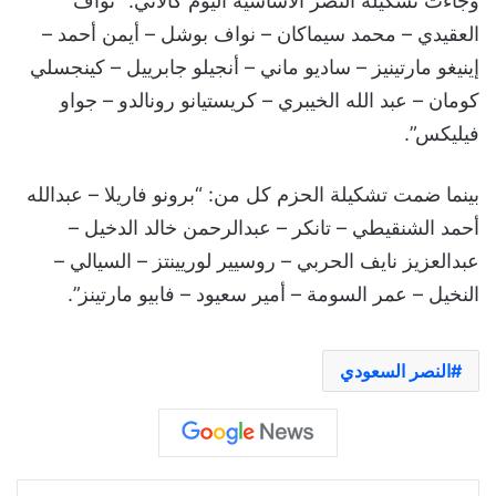
وجاءت تشكيلة النصر الأساسية اليوم كالآتي: “نواف
العقيدي – محمد سيماكان – نواف بوشل – أيمن أحمد –
إينيغو مارتينيز – ساديو ماني – أنجيلو جابرييل – كينجسلي
كومان – عبد الله الخيبري – كريستيانو رونالدو – جواو
فيليكس”.
بينما ضمت تشكيلة الحزم كل من: “برونو فاريلا – عبدالله
أحمد الشنقيطي – تانكر – عبدالرحمن خالد الدخيل –
عبدالعزيز نايف الحربي – روسيير لوريينتز – السيالي –
النخيل – عمر السومة – أمير سعيود – فابيو مارتينز”.
النصر السعودي