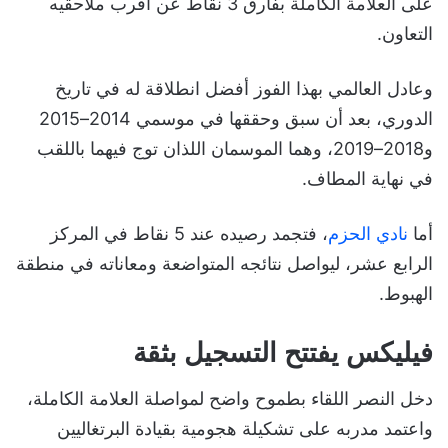
على العلامة الكاملة بفارق 3 نقاط عن أقرب ملاحقيه
التعاون.
وعادل العالمي بهذا الفوز أفضل انطلاقة له في تاريخ
الدوري، بعد أن سبق وحققها في موسمي 2014–2015
و2018–2019، وهما الموسمان اللذان توج فيهما باللقب
في نهاية المطاف.
أما
نادي الحزم
، فتجمد رصيده عند 5 نقاط في المركز
الرابع عشر، ليواصل نتائجه المتواضعة ومعاناته في منطقة
الهبوط.
فيليكس يفتتح التسجيل بثقة
دخل النصر اللقاء بطموح واضح لمواصلة العلامة الكاملة،
واعتمد مدربه على تشكيلة هجومية بقيادة البرتغاليين