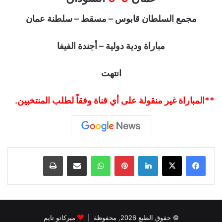
مجمع السلطان قابوس – مسقط – سلطنة عمان
مباراة ودية دولية – أجندة الفيفا
انتهت
**المباراة غير منقولة على أي قناة وفقاً لطلب المنتخبين.
لينكدإن
بينتيريست
واتساب
مشاركة عبر البريد
طباعة
© حقوق الطبع 2026, محفوظة |
ميركاتو تايم