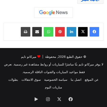
لينكدإن
بينتيريست
واتساب
مشاركة عبر البريد
طباعة
© حقوق الطبع 2026, محفوظة |
ميركاتو تايم
لا يوفر ميركاتو تايم بثًا مباشرًا للمباريات أو روابط مشاهدة غير رسمية. نعرض
فقط مواعيد المباريات والقنوات الناقلة الرسمية.
عن الموقع
اتصل بنا
سياسة الخصوصية
سوق الانتقالات
بطولات
مباريات اليوم
فيسبوك
‫X
انستقرام
‏Google