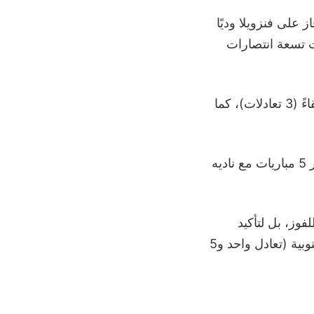
على فنزويلا وديًا
ي شهدت تسعة انتصارات
ويمتلك بطل العالم سجلًا مذهلًا في المباريات الودية، إذ حقق 20 فوزًا في آخر 23 لقاءً (3 تعادلات)، كما
كأحد نجوم المرحلة الأخيرة بعدما ساهم في 7 أهداف خلال آخر 5 مباريات مع ناديه
فوز، بل لتأكيد
تفوقها التاريخي أمام منتخب لم يسبق له الانتصار على أي فريق من قارة أمريكا الجنوبية (تعادل واحد و5