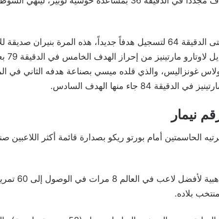
وعاد ماك أليستر ليُهدف مجدداً في الدقيقة 36 بمساعدة خوسيه لوبيز،
وانتظرت الأرجنتين حتى الدقيقة 64 لتسجيل هدفاً جديداً، هذه المرة بنيران 
إتشيفاريا، 
لاس غونزاليس، والذي قلده ميسي بصناعة هدفه الثاني في الم
قيقة 84 جاء منها الهدف السادس.
م نيمار
تيه الحاسمتين أمام بورتو ريكو بصدارة قائمة أكثر اللاعبين ص
نجح صاحب الكرة الذهبي
منتخب بلاده.