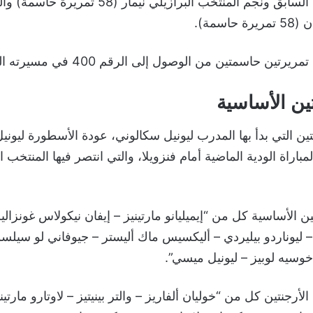
وتخطى ميسي زميله السابق ونجم المنتخب البرازيلي نيما
سمة).
 حاسمتين من الوصول إلى الرقم 400 في مسيرته الكروية.
ين الأساسية
ن التي بدأ بها المدرب ليونيل سكالوني، عودة الأسطورة ليون
 الأساسية كل من “إيميليانو مارتينيز – إيفان نيكولاس غونزالي
– ليوناردو بيليردي – أليكسيس ماك أليستر – جيوفاني لو سيلس
خوسيه لوبيز – ليونيل ميسي”.
رجنتين كل من “خوليان ألفاريز – والتر بينيتيز – لاوتارو مارتيني