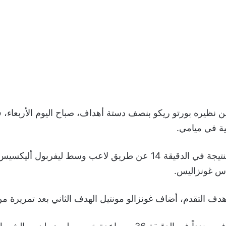
 نظيره بورتو ريكو بنصف دستة أهداف، صباح اليوم الأربعاء، ف
ية في ميامي.
افتتح راقصو التانغو النتيجة في الدقيقة 14 عن طريق لاعب وسط ليفربول
اس غونزاليس.
دف التقدم، أضاف غونزالو مونتيل الهدف الثاني بعد تمريرة م