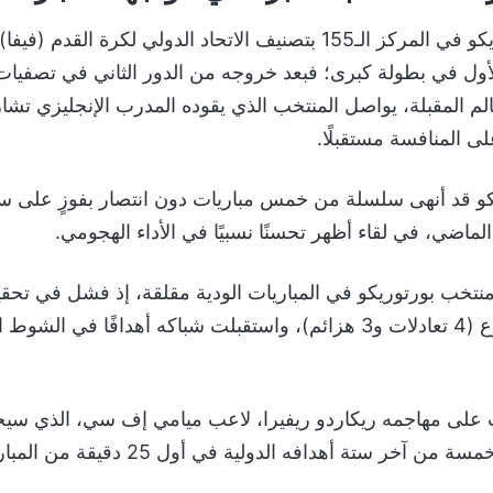
يتواجد منتخب بورتوريكو في المركز الـ155 بتصنيف الاتحاد الدولي لكر
أول في بطولة كبرى؛ فبعد خروجه من الدور الثاني في تصفيات
لم المقبلة، يواصل المنتخب الذي يقوده المدرب الإنجليزي تش
لى المنافسة مستقبلًا.
كو قد أنهى سلسلة من خمس مباريات دون انتصار بفوزٍ على 
الماضي، في لقاء أظهر تحسنًا نسبيًا في الأداء الهجومي.
مواجهات من هذا النوع (4 تعادلات و3 هزائم)، واستقبلت شباكه أهدافًا في
 على مهاجمه ريكاردو ريفيرا، لاعب ميامي إف سي، الذي سي
آخر ستة أهدافه الدولية في أول 25 دقيقة من المباريات.