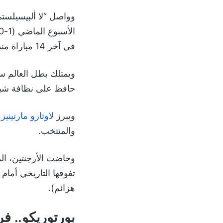
وواصل “لا ألبيسيلستي
في آخر 14 مباراة منذ تتويجه بلقب كوبا أمريكا العام الماضي.
حافظ على نظافة شبا
ويبرز
لاوتارو مارتينيز
والمنتخب.
وخاضت الأرجنتين، الم
هزائم).
بورتوريكو.. ف