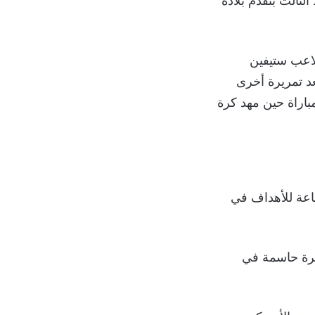
 لينهي الشوط الثالث بتقدم بلاده
صديقة للاعب ستيفين
وتمكن البديل لاوتارو مارتينيز من إحراز الهدف الخامس في الدقيقة 79 بعد تمريرة أخرى
باراة حين مهد كرة
ناعة للأهداف في
ة لأفضل لاعب في العالم 8 مرات في الوصول إلى 60 تمريرة حاسمة في