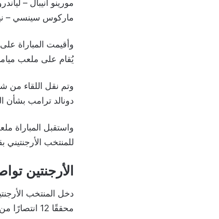
مورينو أنيبال – لياند
ماركوس سينسي – نيكو
يُقام على ملعب ميامي،
وتم نقل اللقاء من ش
دونالد ترامب بشأن ا
واستقبل المباراة م
للمنتخب الأرجنتيني ب
الأرجنتين تواصل
دخل المنتخب الأرجنتي
محققًا 12 انتصارًا من أصل 18 مباراة، وتعادل في مناسبتين، وخسر في 4