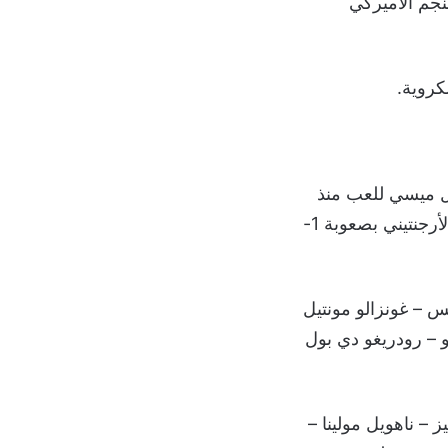
ر (58 تمريرة حاسمة) والنجم الأميركي
يل ميسي للعب منذ
البداية بعد غيابه عن المباراة الودية الماضية أمام فنزويلا، والتي انتصر فيها المنتخب الأرجنتيني بصعوبة 1-
س – غونزالو مونتيل
و – رودريغو دي بول
ز – ناهويل مولينا –