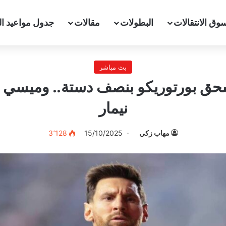
وق الانتقالات
البطولات
مقالات
جدول مواعيد ال
بث مباشر
سحق بورتوريكو بنصف دستة.. وميسي
نيمار
مهاب زكي
15/10/2025
3٬128