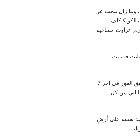
ة القدم (فيفا)، وما زال يبحث عن
 الكونكاكاف
ارلي تراوت مساعيه
سانت فنسنت
ومع ذلك، تبقى نتائج منتخب بورتوريكو في المباريات الودية مقلقة، إذ فشل في تحقيق الفوز في آخر 7
 الشوط الثاني من كل
جد نفسه على أرضٍ