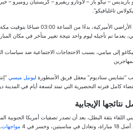
رو باريديس – نيكو باز – لاوتارو ريفيرو – كريستيان روميرو – خي
لاس تاغليافيكو”.
وأقيمت المباراة على الأراضي الأميركية، بدءًا من ا
 بعدما تم تأجيله ليوم واحد نتيجة تغيير متأخر في مكان المبارا
يكاغو إلى ميامي، بسبب الاحتجاجات الاجتماعية ضد سياسات ال
لمهاجرين
لعب “تشايس ستاديوم” معقل فريق الأسطورة
ليونيل ميسي
“إنت
قضاء كامل فترته التحضيرية التي تمتد لتسعة أيام في المدينة د
 نتائجها الإيجابية
ني اللقاء بثقة البطل، بعد أن تصدر تصفيات أمريكا الجنوبية الم
مواجهات
.