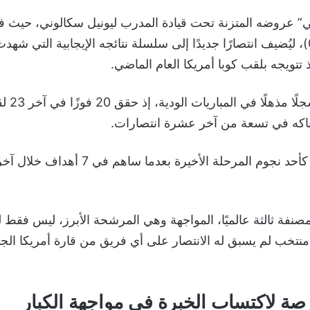
” عروضه المتزنة تحت قيادة المدرب ليونيل سكالوني، حيث فاز 
الأسبوع الماضي (1-0)، ليُضيف انتصارًا جديدًا إلى سلسلة نتائجه الإيجابية الت
كه في تسعة من آخر عشرة انتصارات.
صنفة ثالثة عالميًا، المواجهة وهي المرشحة الأبرز، ليس فقط لل
رصة لاكتساب الخبرة في مواجهة الكبار