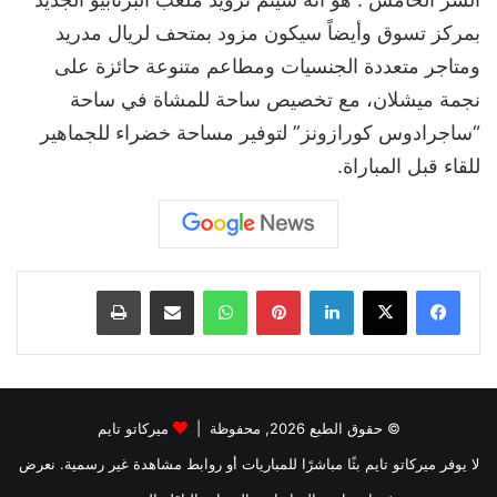
بمركز تسوق وأيضاً سيكون مزود بمتحف لريال مدريد
ومتاجر متعددة الجنسيات ومطاعم متنوعة حائزة على
نجمة ميشلان، مع تخصيص ساحة للمشاة في ساحة
“ساجرادوس كورازونز” لتوفير مساحة خضراء للجماهير
للقاء قبل المباراة.
لينكدإن
بينتيريست
واتساب
مشاركة عبر البريد
طباعة
© حقوق الطبع 2026, محفوظة |
ميركاتو تايم
لا يوفر ميركاتو تايم بثًا مباشرًا للمباريات أو روابط مشاهدة غير رسمية. نعرض