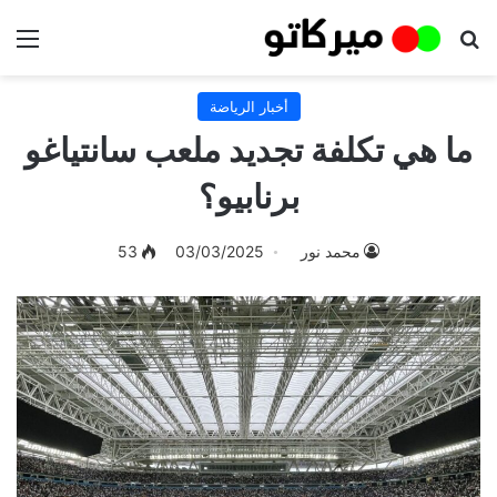
بحث عن
الق
أخبار الرياضة
ما هي تكلفة تجديد ملعب سانتياغو
برنابيو؟
محمد نور
03/03/2025
53