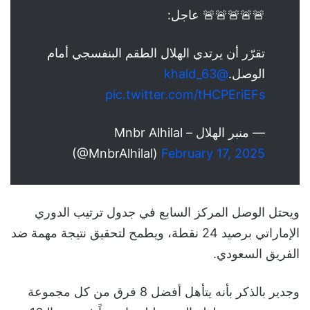
🚨🚨🚨🚨🚨 عاجل:
تقرّر أن يرتدي الهلال الطقم البنفسجي أمام
الوصل.
@khald_63
pic.twitter.com/tHCPEriEFs
— منبر الهلال – Mnbr Alhilal
(@MnbrAlhilal)
February 17, 2025
ويحتل الوصل المركز السابع في جدول ترتيب الدوري
الإماراتي برصيد 24 نقطة، ويطمح لتحقيق نتيجة مهمة ضد
الفريق السعودي.
وجدير بالذكر بأنه يتأهل أفضل 8 فرق من كل مجموعة