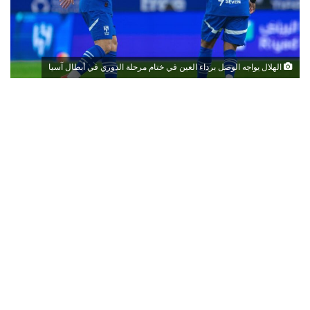
الهلال يواجه الوصل برداء العين في ختام مرحلة الدوري في أبطال آسيا