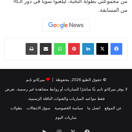
من مجموعتي بطولة النخبة، ليلعبوا سوياً في دور الـ16
من المسابقة.
لينكدإن
بينتيريست
واتساب
مشاركة عبر البريد
طباعة
© حقوق الطبع 2026, محفوظة |
ميركاتو تايم
لا يوفر ميركاتو تايم بثًا مباشرًا للمباريات أو روابط مشاهدة غير رسمية. نعرض
فقط مواعيد المباريات والقنوات الناقلة الرسمية.
عن الموقع
اتصل بنا
سياسة الخصوصية
سوق الانتقالات
بطولات
مباريات اليوم
فيسبوك
‫X
انستقرام
‏Google