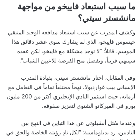
ما سبب استبعاد فاييخو من مواجهة
مانشستر سيتي؟
وكشف المدرب عن سبب استبعاد مدافعه الوحيد المتبقي
خيسوس فاييخو، الذي لم يشارك سوى عشر دقائق هذا
الموسم، قائلاً: “لا توجد مشكلة مع فاييخو، لكن عقده
سينتهي قريباً، ونفضل منح الفرصة للاعبين الشباب”.
وفي المقابل، اختار مانشستر سيتي، بقيادة المدرب
الإسباني بيب غوارديولا، نهجاً مختلفاً تماماً في التعامل مع
أزماته، حيث استثمر النادي الإنجليزي أكثر من 200 مليون
يورو في الميركاتو الشتوي لتعزيز صفوفه.
وعندما سُئل أنشيلوتي عن هذا التباين في النهج بين
الناديين، رد بدبلوماسية: “لكل نادٍ رؤيته الخاصة والحق في