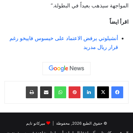
المواجهة سيذهب بعيداً في البطولة.”
اقرأ ايضاً
أنشيلوتي يرفض الاعتماد على خيسوس فاييخو رغم
قرار ريال مدريد
لينكدإن
بينتيريست
واتساب
مشاركة عبر البريد
طباعة
© حقوق الطبع 2026, محفوظة |
ميركاتو تايم
لا يوفر ميركاتو تايم بثًا مباشرًا للمباريات أو روابط مشاهدة غير رسمية. نعرض