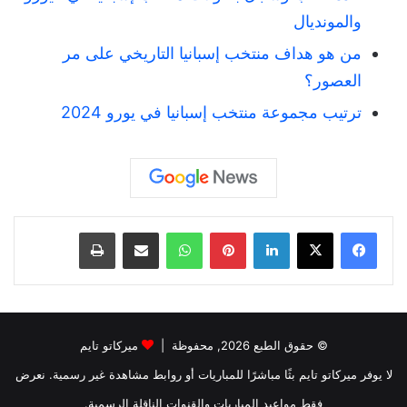
والمونديال
من هو هداف منتخب إسبانيا التاريخي على مر
العصور؟
ترتيب مجموعة منتخب إسبانيا في يورو 2024
لينكدإن
بينتيريست
واتساب
مشاركة عبر البريد
طباعة
© حقوق الطبع 2026, محفوظة |
ميركاتو تايم
لا يوفر ميركاتو تايم بثًا مباشرًا للمباريات أو روابط مشاهدة غير رسمية. نعرض
فقط مواعيد المباريات والقنوات الناقلة الرسمية.