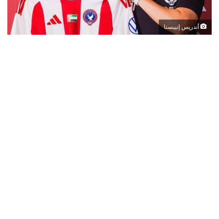
أندريس إنييستا