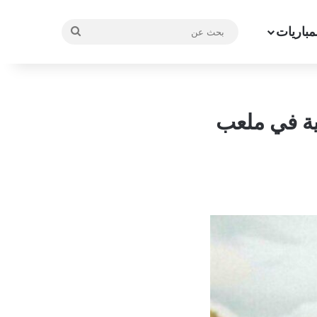
مباريات
بحث
عن
ية في ملعب