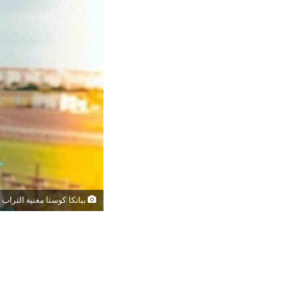
بيانكا كوستا مغنية التراب ا