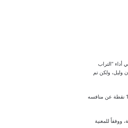
 أداء “التراب
 وليل، ولكن تم
ويحتل باريس سان جيرمان صدارة جدول ترتيب الدوري الفرنسي (الليج آ)، بفارق 13 نقطة عن منافسه
وري الفرنسي الليلة، ووفقاً للمغنية