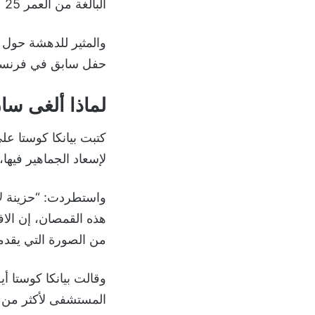
البالغة من العمر 25 عاماً فإن نادي باريس سان جيرمان قرر ببساطة إلغاء عضها.
والمثير للدهشة حول س
حفل سابق في فرنسا، 
لماذا ألغى سان
كتبت بيانكا كوستا عل
لإسعاد الجماهير فيها، ك
واستطردت: “حزينة ل
هذه القمصان، إن الافت
من الصورة التي يقدمه
وقالت بيانكا كوستا 
المستشفى لأكثر من 