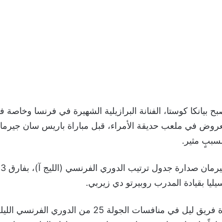
ح بيانكا كوستا، الفنانة البرازيلية الشهيرة في فرنسا وخاصة في
عروض في ملعب حديقة الأمراء، قبل مباراة باريس سان جيرمان
سببٍ مثير.
يليا بقيادة المدرب روبيرتو دي زيربي.
ويستعد باريس لملاقاة فريق ليل في منافسات الجولة 25 من الد