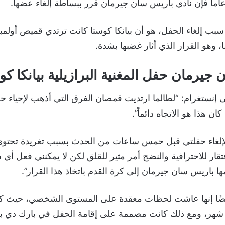
بب إلغاء الحفل، هو أن بيانكا كوستا كانت ترتدي قميص أولمبي
وهو القرار الذي أثار غضبها بشدة.
 جيرمان حفل المغنية البرازيلية بيانكا كو
ى إنستغرام: “لطالما ارتديت قمصان الفرق التي أذهب لإحياء ح
ان هذا هو الاتجاه دائماً”.
إلغاء حفلتي قبل حمس ساعات من الحدث بسبب تغريدة تحتو
قار للاحترافية والنضج أمر مثير للقلق لكن لا يمكنني فعل أي ش
ا باريس سان جيرمان إلى كرة القدم باتخاذ هذا القرار”.
أيضًا إنها عاشت لحظات معقدة على المستوى الشخصي، حيث كا
شهر، ومع ذلك كانت مصممة على إقامة الحفل في بارك دي ب