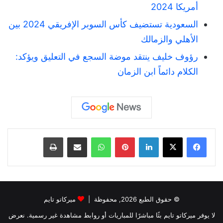
أمريكا 2024
السعودية تستضيف كأس السوبر الإفريقي 2024 بين
الأهلي والزمالك
رؤوف خليف ينتقد موضة السجع في التعليق ويؤكد:
الكلام دائماً ابن الزمان
لينكدإن
بينتيريست
واتساب
مشاركة عبر البريد
طباعة
© حقوق الطبع 2026, محفوظة |
ميركاتو تايم
لا يوفر ميركاتو تايم بثًا مباشرًا للمباريات أو روابط مشاهدة غير رسمية. نعرض