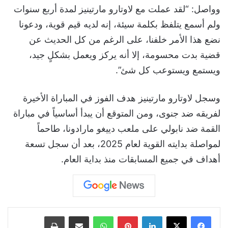
وواصل: “لقد عملت مع لاوتارو مارتينيز لمدة أربع سنوات
ولم أسمع يتلفظ بكلمة سيئة، إنه لديه قيم قوية، ودعونا
نضع هذا الأمر خلفنا، على الرغم من كل الحديث عن
قضية بدت محسومة، إلا أنه يركز ويعمل بشكلٍ جيد،
ويستمع ويستوعب كل شئ”.
وسجل لاوتارو مارتينيز هدف الفوز في المباراة الأخيرة
لفريقه ضد جنوى، ومن المتوقع أن يبدأ أساسياً في مباراة
القمة ضد نابولي على ملعب دييغو مارادونا، طاحماً
لمواصلة بدايته القوية لعام 2025، بعد أن سجل تسعة
أهداف في جميع المسابقات منذ بداية العام.
لينكدإن
بينتيريست
واتساب
مشاركة عبر البريد
طباعة