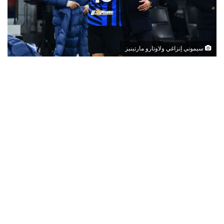
سيموني إنزاغي ولاوتارو مارتينيز