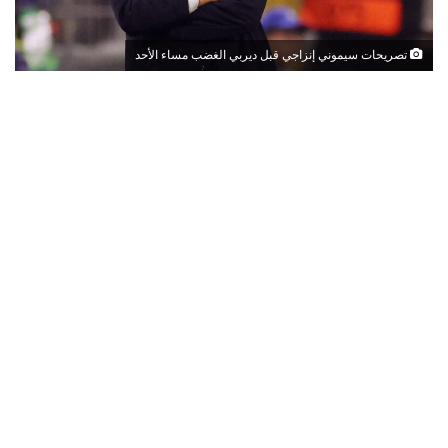
تصريحات سيموني إنزاجي قبل ديربي الغضب مساء الأحد