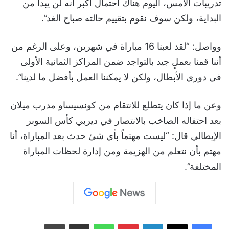
تدريبات الأمس، اليوم هناك احتمال أكبر أنه لن يبدأ من
البداية، ولكن سوف نقوم بتقييم حالته صباح الغد”.
وواصل: “لقد لعبنا 16 مباراة في شهرين، وعلى الرغم من
أننا قمنا بعملٍ جيد بالتواجد ضمن المراكز الثمانية الأولى
في دوري الأبطال، ولكن لا يمكننا العمل بأفضل ما لدينا”.
وعن ما إذا كان يتطلع للانتقام من كونسيساو مدرب ميلان
بعد احتفاله الصاخب بالانتصار في ديربي كأس السوبر
الإيطالي قال: “ليست مهتماً بأي شئ حدث بعد المباراة، أنا
مهتم بأن نتعلم من الهزيمة ومن إدارة لحظات المباراة
المختلفة”.
لينكدإن
بينتيريست
واتساب
مشاركة عبر البريد
طباعة