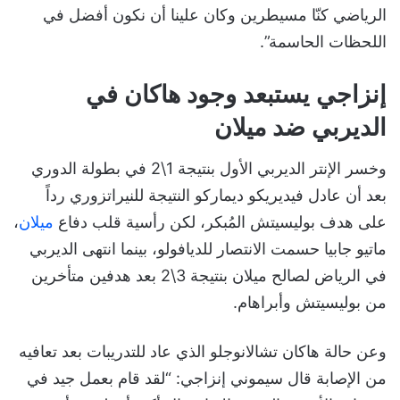
الرياضي كنّا مسيطرين وكان علينا أن نكون أفضل في
اللحظات الحاسمة”.
إنزاجي يستبعد وجود هاكان في
الديربي ضد ميلان
وخسر الإنتر الديربي الأول بنتيجة 1\2 في بطولة الدوري
بعد أن عادل فيديريكو ديماركو النتيجة للنيراتزوري رداً
على هدف بوليسيتش المُبكر، لكن رأسية قلب دفاع
ميلان
،
ماتيو جابيا حسمت الانتصار للديافولو، بينما انتهى الديربي
في الرياض لصالح ميلان بنتيجة 3\2 بعد هدفين متأخرين
من بوليسيتش وأبراهام.
وعن حالة هاكان تشالانوجلو الذي عاد للتدريبات بعد تعافيه
من الإصابة قال سيموني إنزاجي: “لقد قام بعمل جيد في