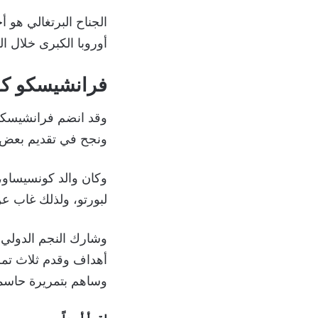
الجناح البرتغالي هو 
أوروبا الكبرى خلال ا
فرانشيسكو كون
وقد انضم فرانشيسكو
ونجح في تقديم بعض ال
وكان والد كونسيساو، 
لبورتو، ولذلك غاب عن
أهداف وقدم ثلاث تمر
وساهم بتمريرة حاسم