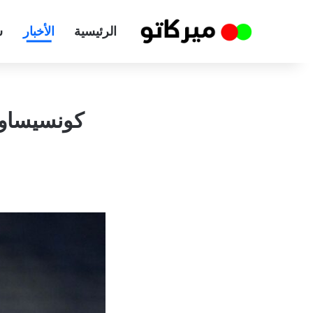
الرئيسية
الأخبار
س
كونسيساو ي