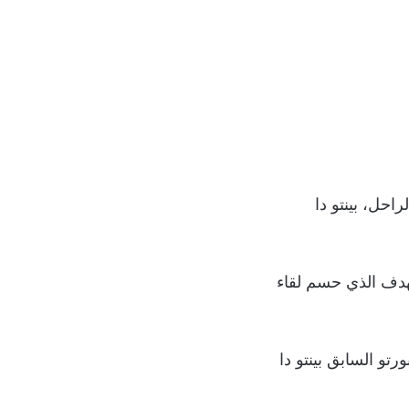
احل، بينتو دا
لهدف الذي حسم لقاء
رتو السابق بينتو دا