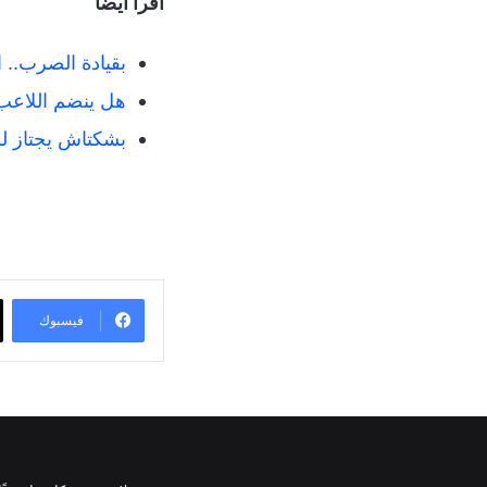
اقرأ أيضاً
بقيادة الصرب.. ال
هل ينضم اللاعب 
بشكتاش يجتاز لو
فيسبوك