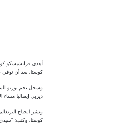
أهدى فرانشيسكو كو
كوستا، بعد أن توفي في يوم 15 فبراير عن عمر
وسجل نجم بورتو الساب
ديربي إيطاليا مساء ال
ونشر الجناح البرتغالي
كوستا، وكتب: “سيدي ا