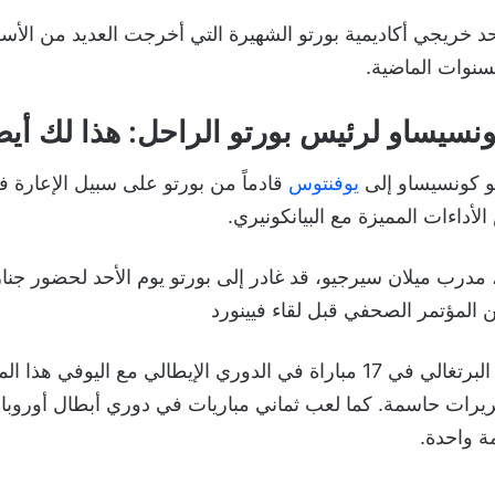
أحد خريجي أكاديمية بورتو الشهيرة التي أخرجت العديد من الأس
لسنوات الماضية.
سيساو لرئيس بورتو الراحل: هذا لك أيضا
 كونسيساو إلى
يوفنتوس
قادماً من بورتو على سبيل الإعارة 
أداءات المميزة مع البيانكونيري.
مدرب ميلان سيرجيو، قد غادر إلى بورتو يوم الأحد لحضور جناز
 المؤتمر الصحفي قبل لقاء فيينورد
وشارك النجم الدولي البرتغالي في 17 مباراة في الدوري الإيطالي مع ال
يرات حاسمة. كما لعب ثماني مباريات في دوري أبطال أوروبا، 
ة واحدة.