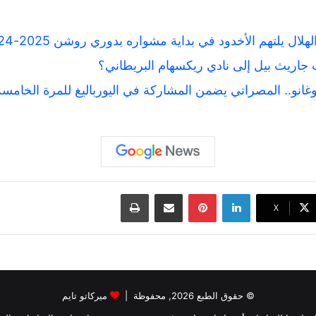
هلال يلتهم الأخدود في بداية مشواره بدوري روشن 2025-24
جاريث بيل إلى نادي ريكسهام البريطاني؟
غانو.. المصراتي يضمن المشاركة في اليورباليغ للمرة الخامسة
لينكدإن
بينتيريست
مشاركة عبر البريد
طباعة
‫X
© حقوق الطبع 2026, محفوظة |
ميركاتو تايم