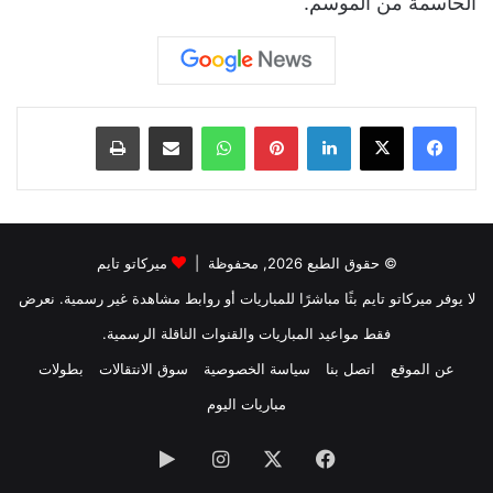
الحاسمة من الموسم.
لينكدإن
بينتيريست
واتساب
مشاركة عبر البريد
طباعة
© حقوق الطبع 2026, محفوظة |
ميركاتو تايم
لا يوفر ميركاتو تايم بثًا مباشرًا للمباريات أو روابط مشاهدة غير رسمية. نعرض
فقط مواعيد المباريات والقنوات الناقلة الرسمية.
عن الموقع
اتصل بنا
سياسة الخصوصية
سوق الانتقالات
بطولات
مباريات اليوم
فيسبوك
‫X
انستقرام
‏Google