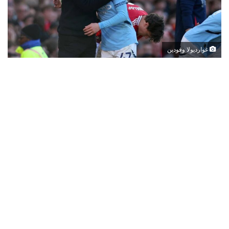
غوارديولا وفودين