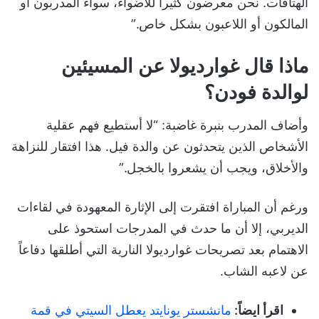
الهتافات. نحن معرضون كثيراً للأضواء، سواء المدربون أو
المالكون أو اللاعبون بشكل خاص.”
ماذا قال غوارديولا عن المسيئين
لوالدة فودن؟
وأضاف المدرب بنبرة غاضبة: “لا أستطيع فهم عقلية
الأشخاص الذين يتحدثون عن والدة فيل. هذا افتقار للنزاهة
والأخلاق، ويجب أن يشعروا بالخجل.”
ورغم أن المباراة افتقرت إلى الإثارة المعهودة في لقاءات
الديربي، إلا أن ما حدث في المدرجات استحوذ على
الاهتمام بعد تصريحات غوارديولا النارية التي أطلقها دفاعاً
عن لاعبه الشاب.
اقرأ ايضاً:
مانشستر يونايتد يعطل السيتي في قمة