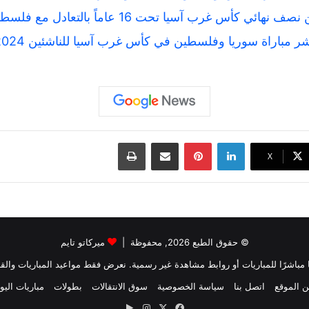
ئي كأس غرب آسيا تحت 16 عاماً بالتعادل مع فلسطين
 مباراة سوريا وفلسطين في كأس غرب آسيا للناشئين 2024
لينكدإن
بينتيريست
مشاركة عبر البريد
طباعة
‫X
© حقوق الطبع 2026, محفوظة |
ميركاتو تايم
بثًا مباشرًا للمباريات أو روابط مشاهدة غير رسمية. نعرض فقط مواعيد المباريات والقن
 الموقع
اتصل بنا
سياسة الخصوصية
سوق الانتقالات
بطولات
مباريات اليو
‫X
فيسبوك
انستقرام
‏Google