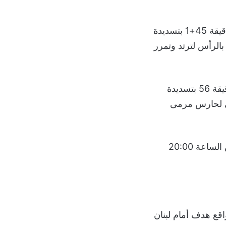
ونجح العراق في تعديل النتيجة 1-1 قبل دقائق من نهاية الشوط الأول، بهدف في الدقيقة 45+1 بتسديدة
الرأس لترتد وتمرر
وتواصل تحسن منتخب العراق في الشوط الثاني ليترجم سيطرته بهدف ثان في الدقيقة 56 بتسديدة
ى لحارس مرمى
اعة 20:00
عات بواقع هدف أمام لبنان