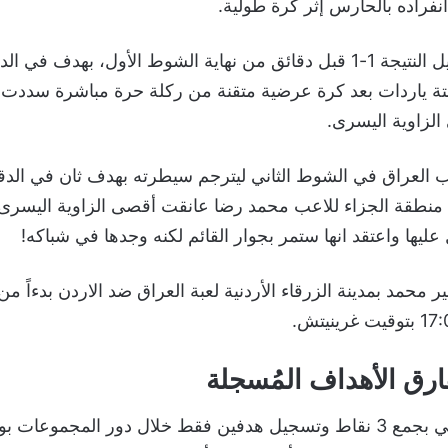
فراده بالحارس إثر كرة طولية.
 ياردات بعد كرة عرضية متقنة من ركلة حرة مباشرة سددت ب
الزاوية اليسرى.
منطقة الجزاء للاعب محمد رضا عانقت أقصى الزاوية اليسر
عليها واعتقد انها ستمر بجوار القائم لكنه وجدها في شباكه!
حمد بمدينة الزرقاء الأردنية لعبة العراق ضد الاردن بدءاً من الس
ارق الأهداف المُسجلة
اكتفى المنتخب الأردني بجمع 3 نقاط وتسجيل هدفين فقط خلال دور المجمو