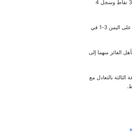
وهدف أمام العراق ليودع البطولة في لعبة أفضل ثاني أمام منتخب اليمن الذي جمع 3 نقاط وسجل 4
في سياق متصل، ضمن منتخب السعودية تأهله كمتصدر للمجموعة الثانية بعد تفوقه على اليمن 3-1 في
ل الفائز منهما إلى
لثالثة بالتعادل مع