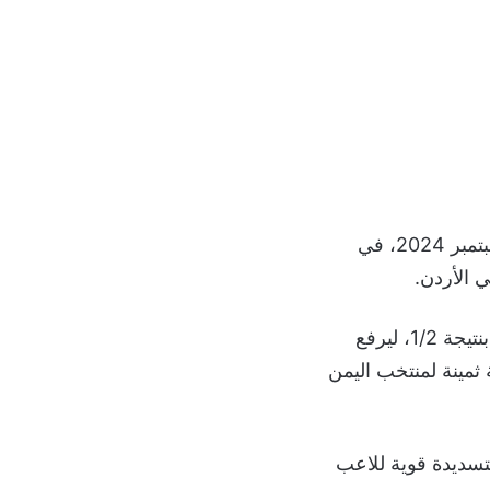
منتخب العراق والأردن التي أقيمت مساء اليوم الجمعة 6 سبتمبر 2024، في
انتزع المنتخب العراقي صدارة المجموعة الأولى بالفوز على أصحاب الضيافة الأردن بنتيجة 1/2، ليرفع
ية ثمينة لمنتخب اليمن
في أول 5 دقائق من المباراة بتسديدة قوية للاعب