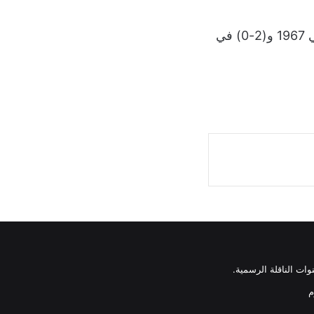
وسبق للبلوز وتفوق على برايتون مرتين في كأس الاتحاد الإنجليزي، بالفوز (4-0) في 1967 و(2-0) في
وات الناقلة الرسمية.
م