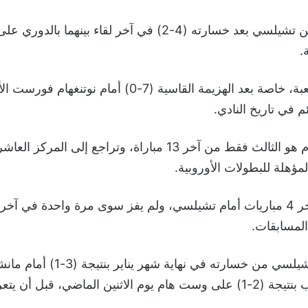
وثأر برايتون لنفسه من تشيلسي بعد خسارته (4-2) في آخر لقاء ب
.
ومر برايتون بفترة صعبة، خاصة بعد الهزيمة القاسية (7-0
م في تاريخ النادي.
ويعد فوز برايتون اليوم هو الثالث فقط من آخر 13 مباراة، وتراجع
لمسابقات.
في المقابل، تعافى تشيلسي من خسارته 
للانتصارات بفوز صعب بنتيجة (2-1) على وست هام يوم الاثنين الماضي، ق