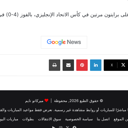
لينكدإن
بينتيريست
مشاركة عبر البريد
طباعة
‫X
© حقوق الطبع 2026, محفوظة |
ميركاتو تايم
بثًا مباشرًا للمباريات أو روابط مشاهدة غير رسمية. نعرض فقط مواعيد المباريات والقن
 الموقع
اتصل بنا
سياسة الخصوصية
سوق الانتقالات
بطولات
مباريات اليو
‫X
فيسبوك
انستقرام
‏Google