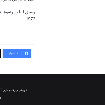
1973.
فيسبوك
لا يوفر ميركاتو تايم 
عن