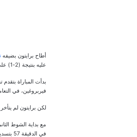
أطاح برايتون بضيفه
ت
عليه بنتيجة (2-1) على ملعب أميكس، اليوم السبت 8 فبراير 2025
بدأت المباراة بتقدم
فيربروغين، في التعا
لكن برايتون لم يتأخر في
مع بداية الشوط الثان
في الدقيقة 57 بتسديدة رائعة فوق حارس تشيلسي روبرت سانشيز.