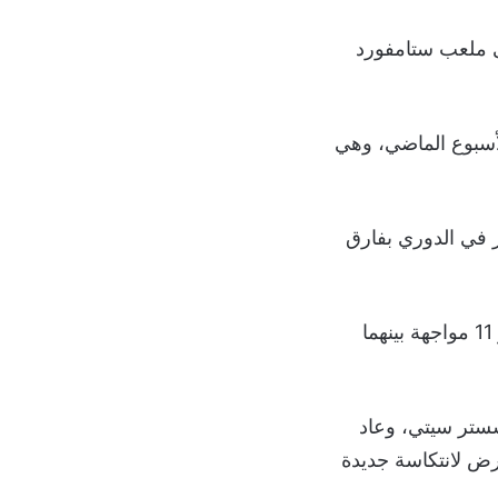
ينهما بالدوري على ملعب ستامفورد
) أمام نوتنغهام فورست الأسبوع الماضي، وهي
 إلى المركز العاشر في الدوري بفارق
وكان برايتون خسر آخر 4 مباريات أمام تشيلسي، ولم يفز سوى مرة واحدة في آخر 11 مواجهة بينهما
في نهاية شهر يناير بنتيجة (3-1) أمام مانشستر سيتي، وعاد
بل أن يتعرض لانتكاسة جديدة