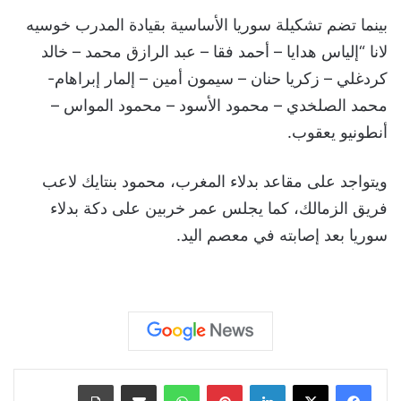
بينما تضم تشكيلة سوريا الأساسية بقيادة المدرب خوسيه
لانا “إلياس هدايا – أحمد فقا – عبد الرازق محمد – خالد
كردغلي – زكريا حنان – سيمون أمين – إلمار إبراهام-
محمد الصلخدي – محمود الأسود – محمود المواس –
أنطونيو يعقوب.
ويتواجد على مقاعد بدلاء المغرب، محمود بنتايك لاعب
فريق الزمالك، كما يجلس عمر خربين على دكة بدلاء
سوريا بعد إصابته في معصم اليد.
لينكدإن
بينتيريست
واتساب
مشاركة عبر البريد
طباعة