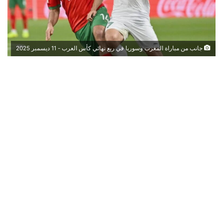
جانب من مباراة المغرب وسوريا في ربع نهائي كأس العرب - 11 ديسمبر 2025