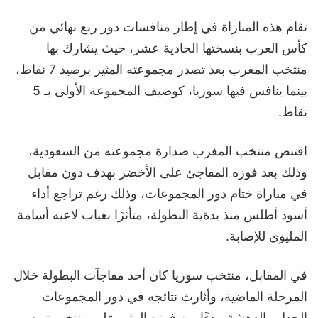
تقام هذه المباراة في إطار منافسات دور ربع نهائي من
كأس العرب بنسختها الحادية عشر، حيث يشارك بها
منتخب المغرب بعد تصدر مجموعته المثير برصيد 7 نقاط،
بينما ينافس فيها سوريا، كوصيف المجموعة الأولى بـ 5
نقاط.
اقتنص منتخب المغرب صدارة مجموعته من السعودية،
وذلك بعد فوزه المفاجئ على الأخضر بهدف دون مقابل
في مباراة ختام دور المجموعات، وذلك رغم تراجع أداء
أسود أطلس منذ بدةية البطولة، متأثرًا بغياب لاعبه أسامة
المليوي للإصابة.
في المقابل، منتخب سوريا كان أحد مفاجآت البطولة خلال
المرحلة الماضية، وأثارث نتائجه في دور المجموعات
الجدل والدهشة، بدءًا من فوزه المثير على منتخب تونس