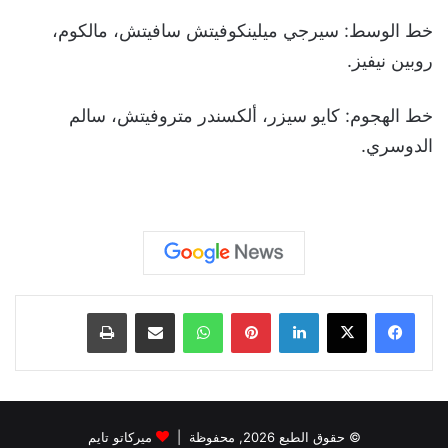
خط الوسط: سيرجي ميلينكوفيتش سافيتش، مالكوم،
روبين نيفيز.
خط الهجوم: كايو سيزر، ألكسندر متروفيتش، سالم
الدوسري.
لينكدإن
بينتيريست
واتساب
مشاركة عبر البريد
طباعة
© حقوق الطبع 2026, محفوظة |
ميركاتو تايم