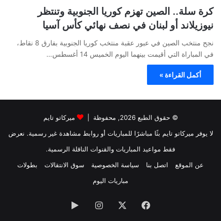
كرة سلة.. الصين تهزم كوريا الجنوبية وتنتظر
نيوزيلاند أو لبنان في نصف نهائي كأس آسيا
نجح منتخب الصين في عبور عقبة منتخب كوريا الجنوبية بفارق 8 نقاط،
في المباراة التي أقيمت بينهما اليوم الخميس 14 أغسطس…
أكمل القراءة »
© حقوق الطبع 2026, محفوظة |
ميركاتو تايم
لا يوفر ميركاتو تايم بثًا مباشرًا للمباريات أو روابط مشاهدة غير رسمية. نعرض
فقط مواعيد المباريات والقنوات الناقلة الرسمية.
عن الموقع
اتصل بنا
سياسة الخصوصية
سوق الانتقالات
بطولات
مباريات اليوم
فيسبوك
‫X
انستقرام
‏Google