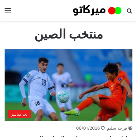
بحث عن
الق
منتخب الصين
بث مباشر
فرحة سليم
08/01/2026