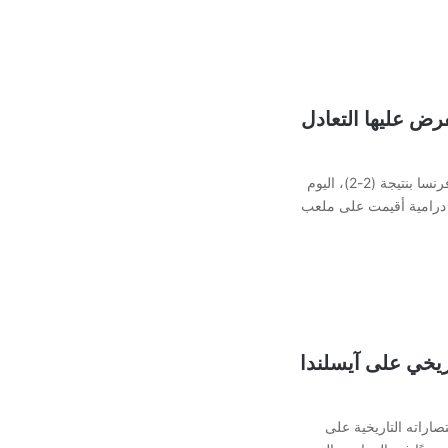
رض عليها التعادل
فرض منتخب آيسلندا التعادل على فرنسا بنتيجة (2-2)، اليوم
2025، في مباراة درامية أقيمت على ملعب
ريخي على آيسلندا
اراته التاريخية على