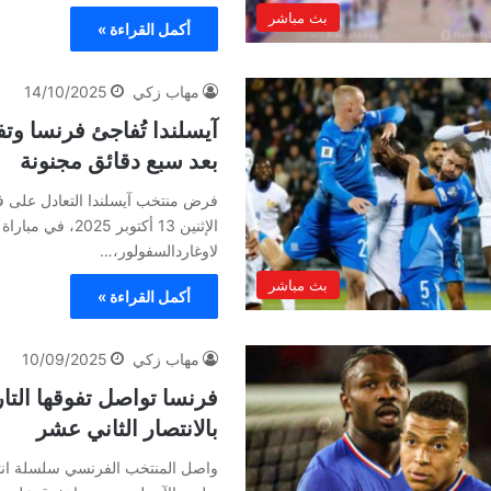
بث مباشر
أكمل القراءة »
مهاب زكي
14/10/2025
آيسلندا تُفاجئ فرنسا وتف
بعد سبع دقائق مجنونة
الإثنين 13 أكتوبر 
لاوغاردالسفولور،…
بث مباشر
أكمل القراءة »
مهاب زكي
10/09/2025
فرنسا تواصل تفوقها التا
بالانتصار الثاني عشر
واصل المنتخب الفرنسي سلسلة انتص