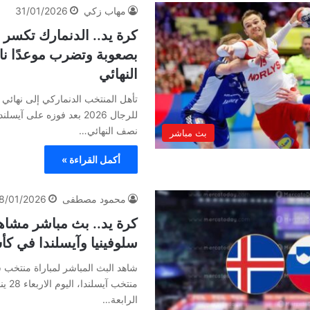
مهاب زكي
31/01/2026
كرة يد.. الدنمارك تكسر 
بصعوبة وتضرب موعدًا ناري
النهائي
تأهل المنتخب الدنماركي إلى نهائي ب
نصف النهائي…
بث مباشر
أكمل القراءة »
محمود مصطفى
8/01/2026
كرة يد.. بث مباشر مشاهد
سلوفينيا وآيسلندا في كأ
شاهد البث المباشر لمباراة منتخب س
الرابعة…