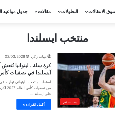
وق الانتقالات
البطولات
مقالات
جدول مواعيد ال
منتخب ايسلندا
مهاب زكي
02/03/2026
كرة سلة.. ليتوانيا تُنعش آ
آيسلندا في تصفيات كأس الع
استعاد المنتخب الليتواني توازنه ف
من تصفيات
على آيسلندا…
بث مباشر
أكمل القراءة »