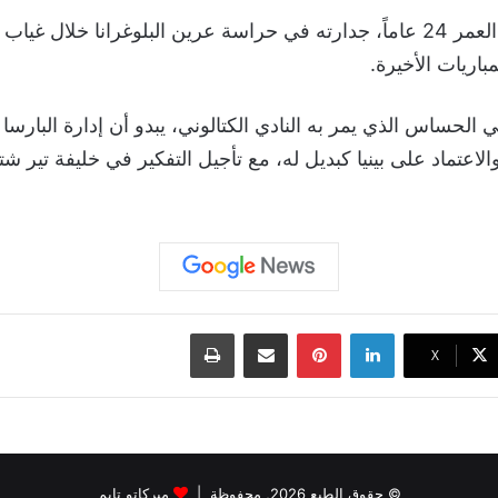
وأثبت بينيا، البالغ من العمر 24 عاماً، جدارته في حراسة عرين البلوغرانا خل
باريات الأخيرة.
الحساس الذي يمر به النادي الكتالوني، يبدو أن إدارة البارسا
الاعتماد على بينيا كبديل له، مع تأجيل التفكير في خليفة تير 
لينكدإن
بينتيريست
مشاركة عبر البريد
طباعة
‫X
© حقوق الطبع 2026, محفوظة |
ميركاتو تايم