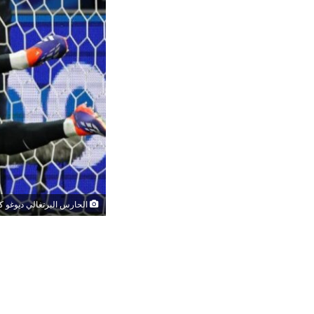
الحارس البرتغالي ديوغو ك