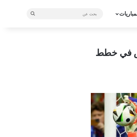
مباريات
بحث
عن
يس في خطط