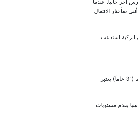
س آخر حالياً. عندما
نني سأختار الانتقال
 الركبة استدعت
لكن أكد ديكو أن عقد الحارس الألماني يمتد لثلاث سنوات أخرى، مشيراً إلى أن عمره (31 عاماً) يعتبر
بينيا يقدم مستويات