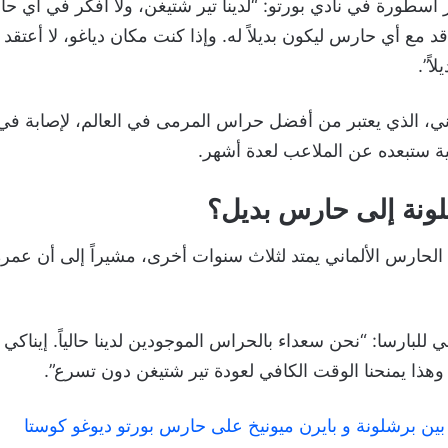
 أسطورة في نادي بورتو: “لدينا تير شتيغن، ولا أفكر في أي حار
د مع أي حارس ليكون بديلاً له. وإذا كنت مكان دياغو، لا أعتقد أ
اً”.
ي، الذي يعتبر من أفضل حراس المرمى في العالم، لإصابة في
 ستبعده عن الملاعب لعدة أشهر.
لونة إلى حارس بديل؟
للبارسا: “نحن سعداء بالحراس الموجودين لدينا حالياً. إيناكي 
هذا يمنحنا الوقت الكافي لعودة تير شتيغن دون تسرع”.
ين برشلونة و بايرن ميونيخ على حارس بورتو ديوغو كوستا