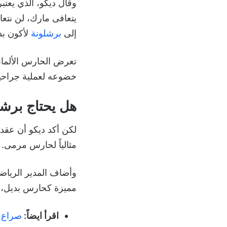
وقال ديكو، الذي يعتبر
يتعافى مارك، لن نتعاق
إلى
برشلونة
لأكون بديل
تعرض الحارس الألمان
خضوعه لعملية جراحية
هل يحتاج برش
مثالياً لحارس مرمى.
وأضاف المدير الرياضي 
مميزة كحارس بديل، و
اقرأ ايضاً:
صراع ب