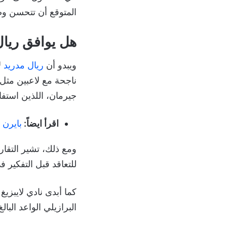
المتوقع أن تتحسن وضع
هل يوافق ريال
ويبدو أن
ريال مدريد
ل
ناجحة مع لاعبين مثل
جيرمان، اللذين استفاد
اقرأ ايضاً:
بايرن ميونخ يستع
ومع ذلك، تشير التقاري
للتعاقد قبل التفكير ف
كما أبدى نادي لايبزيغ
البرازيلي الواعد البالغ من العمر 18 عاماً والذي يع