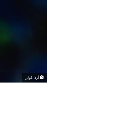
أردا غولر