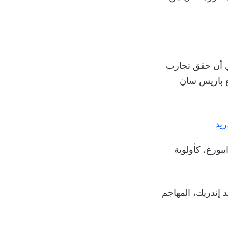
دي أن حقق تجارب
ع باريس سان
يبورغ، كأولوية
د إندريك، المهاجم