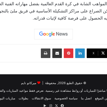
لمواهب الشابة في كرة القدم العالمية بفضل مهاراته الفنية العال
ن الصراع على مراكز التشكيلة الأساسية في فريق ملئ بالنجو
 الحصول على فرصة كافية لإثبات قدراته.
لينكدإن
بينتيريست
مشاركة عبر البريد
طباعة
‫X
© حقوق الطبع 2026, محفوظة |
ميركاتو تايم
بثًا مباشرًا للمباريات أو روابط مشاهدة غير رسمية. نعرض فقط مواعيد المباريات والقن
 الموقع
اتصل بنا
سياسة الخصوصية
سوق الانتقالات
بطولات
مباريات اليو
‫X
فيسبوك
انستقرام
‏Google