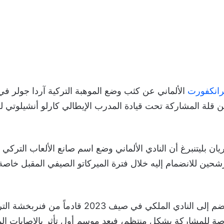
رانكفورت
الألماني عن كثب وضع الموهبة التركية آردا جولر في
ن قلة المشاركة تحت قيادة المدرب الإيطالي كارلو أنشيلوتي ل
شحين للانضمام إليه خلال فترة الميركاتو الصيفي المقبل خاصة ل
ويواجه جولر، الذي انضم إلى النادي الملكي في صيف 23
 للمشاركة بشكل منتظم، فبعد موسم أول تأثر بالإصابات الم