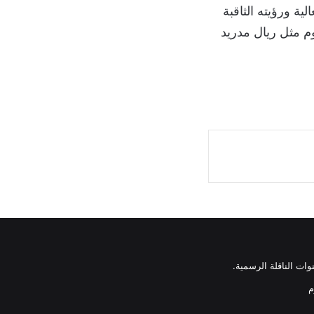
ية ورؤيته الثاقبة
م مثل ريال مدريد
وات الناقلة الرسمية.
م