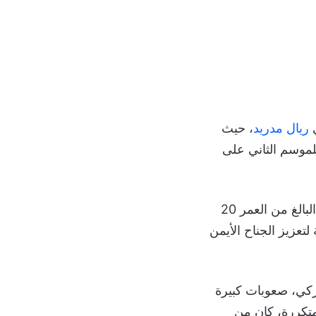
ريال مدريد
، حيث
لموسم الثاني على
وكشف الصحفي فلوريان بليتنبرغ أن النادي الألماني وضع اسم صانع الألعاب التركي البالغ من العمر 20
تعزيز الجناح الأيمن
20 قادماً من فنربخشة التركي، صعوبات كبيرة
تكررة، كان من