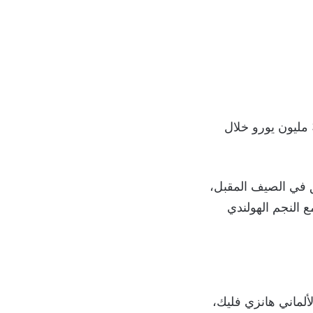
مقابل 35 مليون يورو خلال
لق في الصيف المقبل،
ت التجديد مع النجم الهولندي
اية 2025 تحت قيادة المدرب الألماني هانزي فليك،