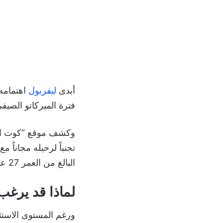
أبدى
ليفربول
اهتمامه 
فترة الميركاتو الصيف
وكشف موقع “كوت اوفسا
البالغ من العمر 27 عاماً.
لماذا قد يرغب