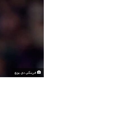
فرينكي دي يونغ