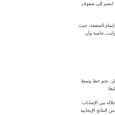
ذي انضم إلى صفوف
إتمام الصفقة، حيث
واتب، خاصة وأن
شتيلر، نجم خط وسط
قه المعهود هذا العام بعد موسم صعب في 2024 عانى خلاله من الإصابات
النتائج الإيجابية