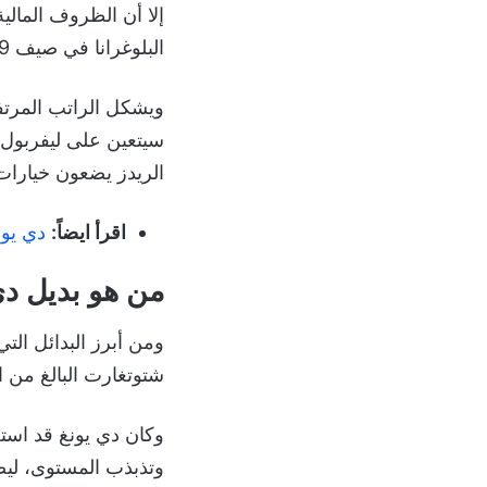
إلا أن الظروف المال
البلوغرانا في صيف 2019 قادماً من أياكس أمستردام.
ويشكل الراتب المرتفع
سيتعين على ليفربول 
الريدز يضعون خيارات
اقرأ ايضاً:
دي يون
من هو بديل دي
ومن أبرز البدائل التي
شتوتغارت البالغ من العمر 23 عاماً، والذي يعد من أبرز المواهب الشاب
وتذبذب المستوى، ليصب