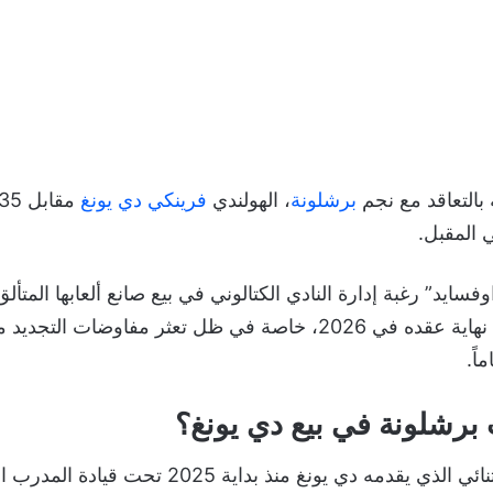
بالتعاقد مع نجم
برشلونة
، الهولندي
فرينكي دي يونغ
ي المقبل.
يد” رغبة إدارة النادي الكتالوني في بيع صانع ألعابها المتأ
تجنباً لرحيله مجاناً مع نهاية عقده في 2026، خاصة في ظل تعثر مفاوضا
 برشلونة في بيع دي يونغ؟
ورغم المستوى الاستثنائي الذي يقدمه دي يونغ منذ بد