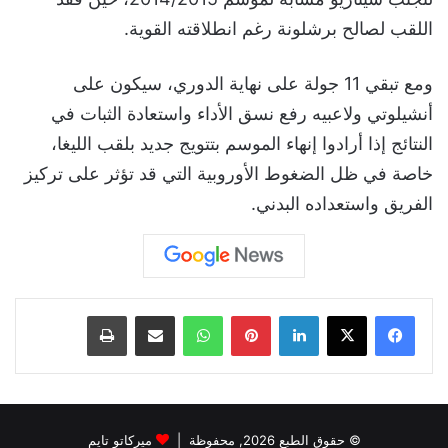
اللقب لصالح برشلونة رغم انطلاقته القوية.
ومع تبقي 11 جولة على نهاية الدوري، سيكون على
أنشيلوتي ولاعبيه رفع نسق الأداء واستعادة الثبات في
النتائج إذا أرادوا إنهاء الموسم بتتويج جديد بلقب الليغا،
خاصة في ظل الضغوط الأوروبية التي قد تؤثر على تركيز
الفريق واستعداده البدني.
لينكدإن
بينتيريست
واتساب
مشاركة عبر البريد
طباعة
© حقوق الطبع 2026, محفوظة |
ميركاتو تايم