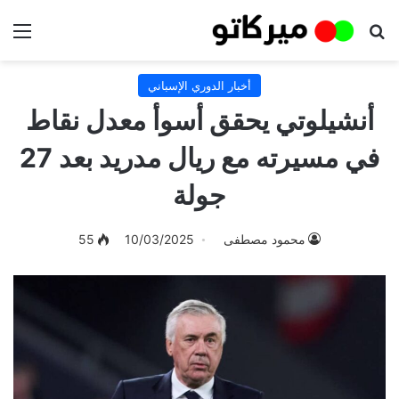
بحث عن
الق
أخبار الدوري الإسباني
أنشيلوتي يحقق أسوأ معدل نقاط
في مسيرته مع ريال مدريد بعد 27
جولة
محمود مصطفى
10/03/2025
55