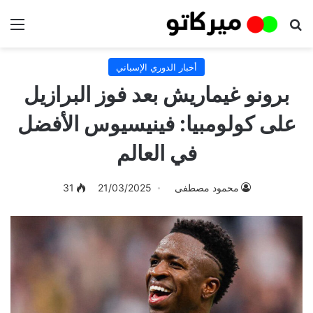
بحث عن
الق
أخبار الدوري الإسباني
برونو غيماريش بعد فوز البرازيل
على كولومبيا: فينيسيوس الأفضل
في العالم
محمود مصطفى
21/03/2025
31