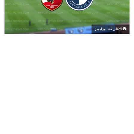
الأهلي ضد بيراميدز