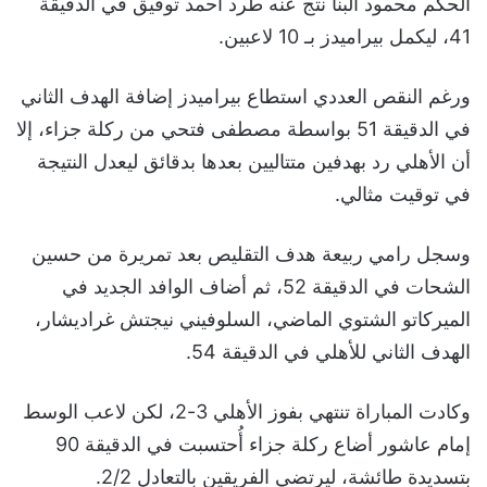
الحكم محمود البنا نتج عنه طرد أحمد توفيق في الدقيقة
41، ليكمل بيراميدز بـ 10 لاعبين.
ورغم النقص العددي استطاع بيراميدز إضافة الهدف الثاني
في الدقيقة 51 بواسطة مصطفى فتحي من ركلة جزاء، إلا
أن الأهلي رد بهدفين متتاليين بعدها بدقائق ليعدل النتيجة
في توقيت مثالي.
وسجل رامي ربيعة هدف التقليص بعد تمريرة من حسين
الشحات في الدقيقة 52، ثم أضاف الوافد الجديد في
الميركاتو الشتوي الماضي، السلوفيني نيجتش غراديشار،
الهدف الثاني للأهلي في الدقيقة 54.
وكادت المباراة تنتهي بفوز الأهلي 3-2، لكن لاعب الوسط
إمام عاشور أضاع ركلة جزاء أُحتسبت في الدقيقة 90
بتسديدة طائشة، ليرتضي الفريقين بالتعادل 2/2.