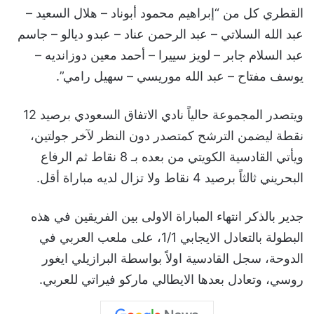
القطري كل من “إبراهيم محمود أبوناد – هلال السعيد –
عبد الله السلاتي – عبد الرحمن عناد – عبدو ديالو – جاسم
عبد السلام جابر – لويز سييرا – أحمد معين دوزانديه –
يوسف مفتاح – عبد الله موريسي – سهيل رامي”.
ويتصدر المجموعة حالياً نادي الاتفاق السعودي برصيد 12
نقطة ليضمن الترشح كمتصدر دون النظر لآخر جولتين،
ويأتي القادسية الكويتي من بعده بـ 8 نقاط ثم الرفاع
البحريني ثالثاً برصيد 4 نقاط ولا تزال لديه مباراة أقل.
جدير بالذكر انتهاء المباراة الاولى بين الفريقين في هذه
البطولة بالتعادل الايجابي 1/1، على ملعب العربي في
الدوحة، سجل القادسية اولاً بواسطة البرازيلي ايغور
روسي، وتعادل بعدها الايطالي ماركو فيراتي للعربي.