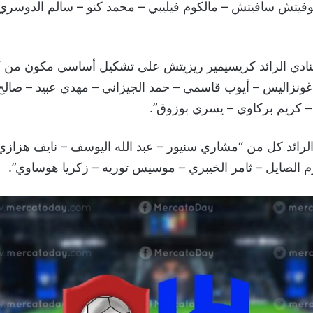
نكوفيتش سافيتش – مالكوم فيليبي – محمد كنو – سالم الدوسري
 لنادي الرائد كريسيمير ريزيتش على تشكيل أساسي مكون من “أ
غونزاليس – أيوب قاسمي – حمد الجيزاني – مهدي عبيد – صالح 
– كريم بركاوي – يسري بوزوق”.
الرائد كل من “مشاري سنيور – عبد الله اليوسف – نايف هزازي 
 الصايل – ثامر الخيبري – موسيس توريه – زكريا هوساوي”.