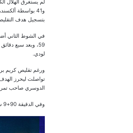
لم يستغرق الهلال الك
و41 بواسطة ألكسند
بتسجيل هدف التقليص في الدقيقة 45+
في الشوط الثاني أضا
لودي.
الدوسري صاحب تمري
وفي الدقيقة 90+9 سجل الرائد هدفاً ثالثاً من ركلة جزاء نفذها اللاعب صالح العمري.