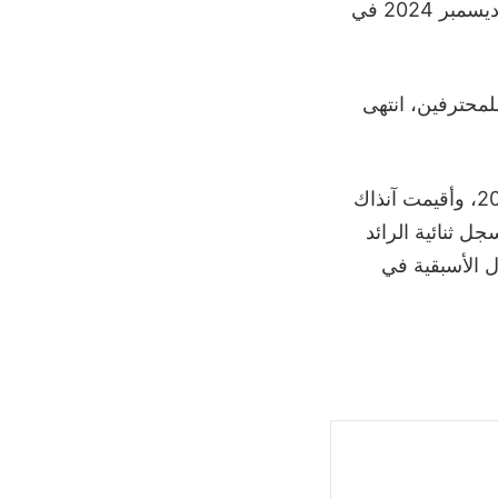
انتهت آخر 10 مباريات جمعت الهلال بنادي الرائد في الفترة من ديسمبر 2020 حتى ديسمبر 2024 في
شن السعودي للمحترفين، انتهى
ولم يتمكن نادي الرائد من هزيمة الهلال في الدوري السعودي منذ تاريخ 5 أكتوبر 2013، وأقيمت آنذاك
لقديم الملك فهد الدولي بالعاصمة الرياض، وانتهت بنتيجة 1-2، وسجل ثنائية الرائد
 منح الهلال الأسبقية في