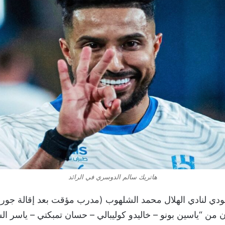
هاتريك سالم الدوسري في الرائد
سعودي لنادي الهلال محمد الشلهوب (مدرب مؤقت بعد إقالة 
ن “ياسين بونو – خاليدو كوليبالي – حسان تمبكتي – ياسر الش