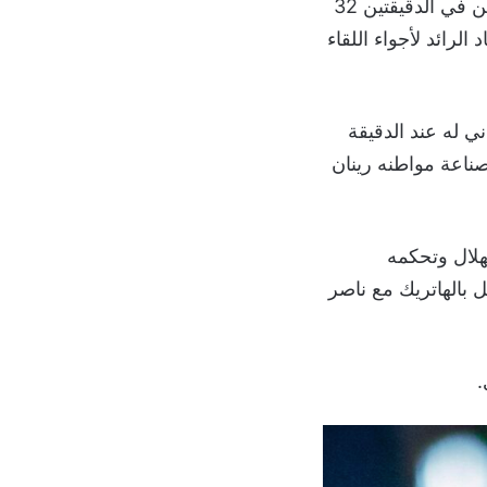
على الرائد بتسجيل هدفين في الدقيقتين 32
لرائد لأجواء اللقاء
 له عند الدقيقة
زز مالكوم فليبي تقدم الهلال بهدف رابع عند الدقيقة 66 من صناعة مواطنه رينان
لدقيقة 68، إلا أن سيطرة الهلال وتحكمه
ري الذي احتفل بالهاتريك مع ناصر