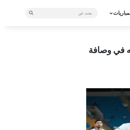
مباريات
بحث
عن
ه في وصافة