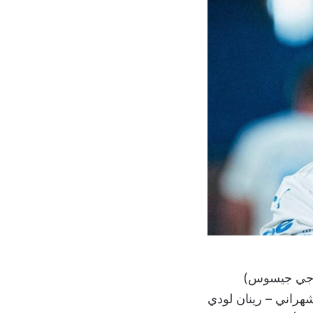
جورجي جيسوس)
هراني – رينان لودي