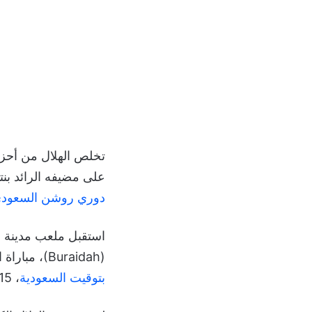
تخلص الهلال من أحز
على مضيفه الرائد بنتيجة 3-5 اليوم الأربعاء 7 مايو 2025، في إطار مباريات الجو
دوري روشن السعود
(Buraidah)، مباراة اليوم بين الرائد – صاحب الأرض – والهلال حامل اللقب، بدءاً من الساعة 19:15
بتوقيت السعودية
، 16:15 بتوقيت غرينيتش.