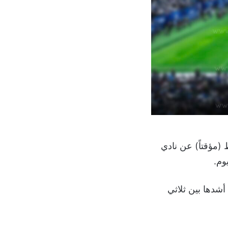
ي الهلال تواجده في المركز الثاني برصيد 65 نقطة بفارق 3 نقاط (مؤقتاً) عن نادي
وم.
جعل المنافسة على أشدها بين ثلاثي