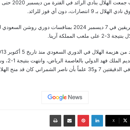
9 انتصارات، دون أي فوز للرائد.
كان آخر لقاء جمع الفريقين في 7 ديسمبر 2024 بمنافسات دوري رو
عب المملكة آرينا.
على ملعب الهلال ا
اللاعب برونو مورينو في الدقيقتين 7 و35 علماً بأن ناصر الشمراني كان قد
لينكدإن
بينتيريست
مشاركة عبر البريد
طباعة
‫X