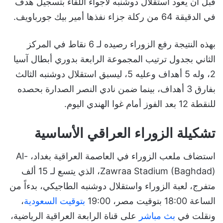
قبل أن يعود استقلال دوشنبه لأجواء اللقاء بتسجيل هدف
في الدقيقة 64 من ركلة جزاء نفذها أمير بيك جورباويف.
بهذه النتيجة رفع الزوراء رصيده لـ 6 نقاط في المركز
الثاني بجدول ترتيب المجموعة الرابعة بدوري أبطال آسيا
2، وله 5 أهداف وعليه 5، ليسبق استقلال دوشنبه الثالث
بفارق 3 أهداف، بينما ضمن نادي النصر الصدارة بحصده
للنقطة 12 بعد الفوز أمام غوا الهندي اليوم.
تشكيلة الزوراء العراقي الأساسية
استضاف ملعب الزوراء في العاصمة العراقية بغداد، Al-
Zawraa Stadium (Baghdad)، الذي يتسع لـ 15 ألف
متفرج، لعبة الزوراء واستقلال دوشنبه الطاجيكي، بدءاً من
الساعة 18:00 بتوقيت مصر، 19:00
بتوقيت السعودية
،
ونقلت في
بث مباشر
على قناة الرابعة العراقية الرياضية،