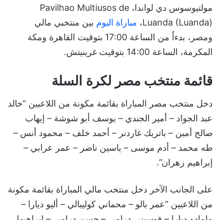
مولتيوسوس دي لواندا، Pavilhao Multiusos de
Luanda (Luanda)،
مباراة اليوم
بين منتخبي مالي
ومصر، بدءاً من الساعة 17:00 بتوقيت القاهرة ومكة
المكرمة، الساعة 14:00 بتوقيت غرينيتش.
قائمة منتخب مصر لكرة السلة
دخل منتخب مصر المباراة بقائمة مكونة من اللاعبين “خالد
عبد الجواد – أمير الجندي – يوسف أبو شوشة – إيهاب
صالح أمين – باتريك غاردنر – أحمد خلف – محمود أنس –
طه محمد – أدم موسى – ياسين ناصر – عمر عرابي –
إبراهيم زهران”.
على الجانب الآخر دخل منتخب مالي المباراة بقائمة مكونة
من اللاعبين “عمر بالو – محماني كوليبالي – أليو ديارا –
مامادو ديارا – فوسيني درامي – حسن درامي – إبراهيما