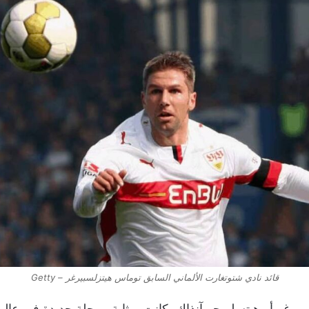
قائد نادي شتوتغارت الألماني السابق توماس هيتزلسبيرغر – Getty
يرغر أو هيتسلبرجر آنذاك، كانت بمثابة مرحلة جديدة في عالم