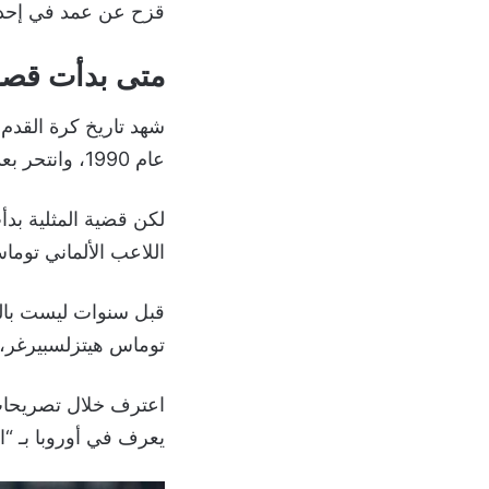
قزح عن عمد في إحدى م
متى بدأت قصة 
شهد تاريخ كرة القدم 
عام 1990، وانتحر بعدها بثمانية أعوام لعدم شعوره بأنه مقبول في المجتمع بعد الكشف عن تلك الخطوة.
لكن قضية المثلية بدأ
اللاعب الألماني توما
قبل سنوات ليست بالب
توماس هيتزلسبيرغر، قنب
اعترف خلال تصريحات أ
يعرف في أوروبا بـ “ال