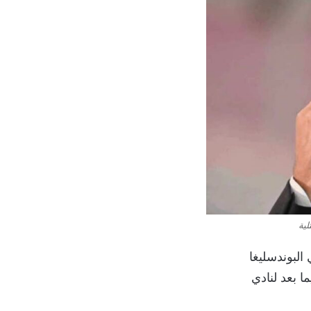
لية
هر في البوندسليغا
ا بعد لنادي