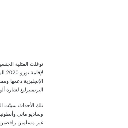
الإنجليزية دعمها ومسان
البريمييرليغ لشارة ألوان 
تلك الأحداث سببّت ال
وساديو ماني وأنطوني
غير مسلمين رافضين 