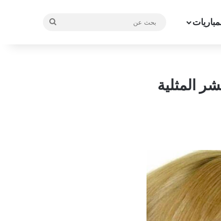
مباريات
بحث
عن
شر المثلية