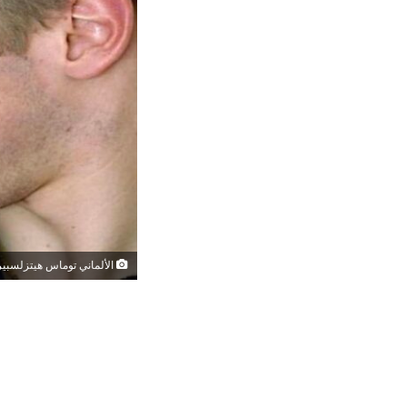
الألماني توماس هيتزلسبيرغر م