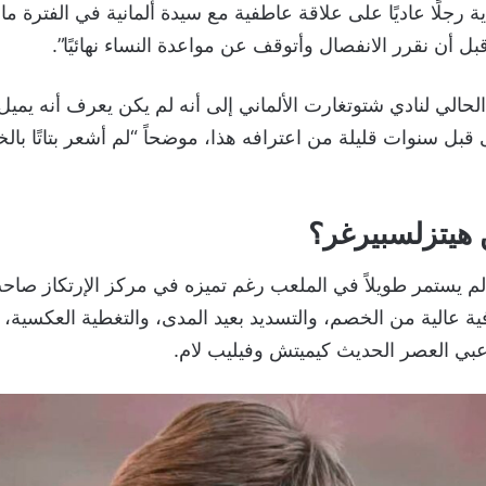
الحالي لنادي شتوتغارت الألماني إلى أنه لم يكن يعرف أنه يم
بل سنوات قليلة من اعترافه هذا، موضحاً “لم أشعر بتاتًا بالخ
 هيتزلسبيرغر؟
م يستمر طويلاً في الملعب رغم تميزه في مركز الإرتكاز صاح
ة عالية من الخصم، والتسديد بعيد المدى، والتغطية العكسية،
بي العصر الحديث كيميتش وفيليب لام.