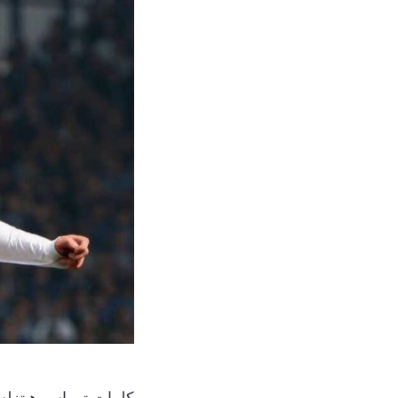
كلمات توماس هيتزلسب