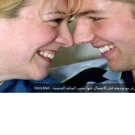
ع صديقته قبل الانفصال عنها بسبب المثلية الجنسية - DailyMail