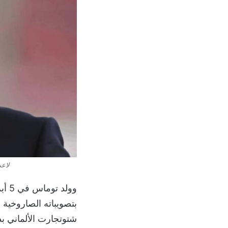
لاعب
بتصويباته الصاروخية و
شتوتجارت الألماني بدءًا من فب