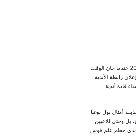
توغلت المثلية الجنسية في كرة القدم الأوروبية بصورة غير مسبوقة بدءًا من عام 2021 عندما حان الوقت
 الأمر مع إعلان رابطة الأندية
داء قادة أندية
بقة أمثال بول بوغبا
، بل وحتى للاعبين
 الذي حطم علم قوس