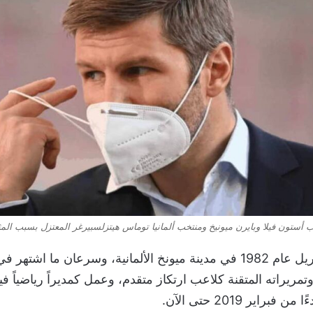
 أستون فيلا وبايرن ميونيخ ومنتخب ألمانيا توماس هيتزلسبيرغر المعتزل بسبب المث
وولد توماس في 5 أبريل عام 1982 في مدينة ميونخ الألمانية، وسرعان ما اشت
تمريراته المتقنة كلاعب ارتكاز متقدم، وعمل كمديراً رياضياً فيم
راير 2019 حتى الآن.