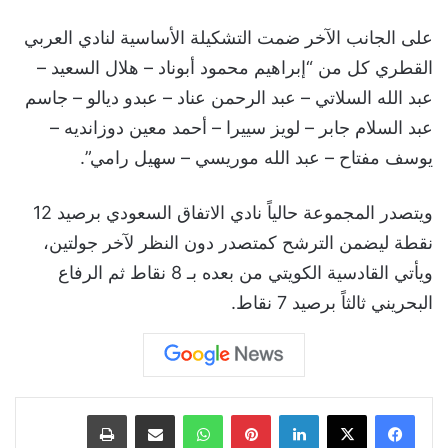
على الجانب الآخر ضمت التشكيلة الأساسية لنادي العربي
القطري كل من “إبراهيم محمود أبوناد – هلال السعيد –
عبد الله السلاتي – عبد الرحمن عناد – عبدو ديالو – جاسم
عبد السلام جابر – لويز سييرا – أحمد معين دوزانديه –
يوسف مفتاح – عبد الله موريسي – سهيل رامي”.
ويتصدر المجموعة حالياً نادي الاتفاق السعودي برصيد 12
نقطة ليضمن الترشح كمتصدر دون النظر لآخر جولتين،
ويأتي القادسية الكويتي من بعده بـ 8 نقاط ثم الرفاع
البحريني ثالثاً برصيد 7 نقاط.
لينكدإن
بينتيريست
واتساب
مشاركة عبر البريد
طباعة